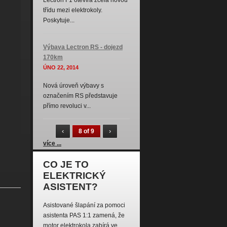
Lectron F1 otevírá zcela novou
třídu mezi elektrokoly.
Poskytuje...
Výbava Lectron RS - dojezd
170km
ÚNO 22, 2014
Nová úroveň výbavy s
označením RS představuje
přímo revoluci v...
‹
›
8 of 9
více ...
CO JE TO
ELEKTRICKÝ
ASISTENT?
Asistované šlapání za pomoci
asistenta PAS 1:1 zamená, že
motor elektrokola zabírá ve