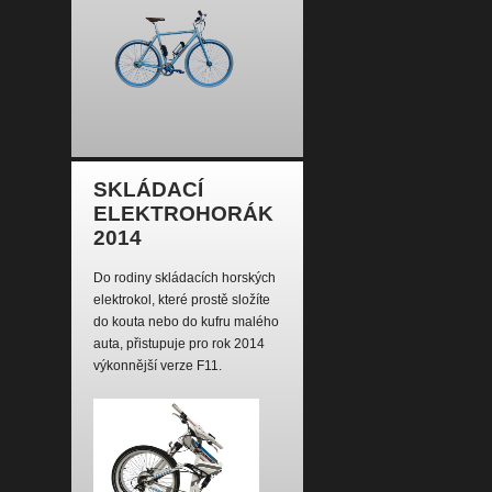
SKLÁDACÍ
ELEKTROHORÁK
2014
Do rodiny skládacích horských
elektrokol, které prostě složíte
do kouta nebo do kufru malého
auta, přistupuje pro rok 2014
výkonnější verze F11.