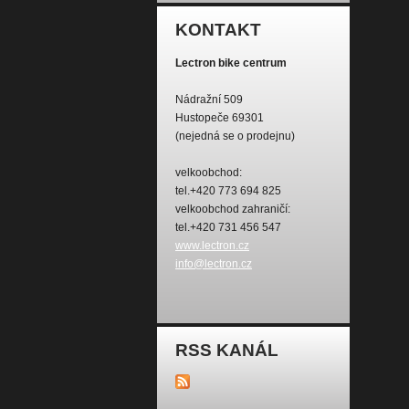
KONTAKT
Lectron bike centrum
Nádražní 509
Hustopeče 69301
(nejedná se o prodejnu)
velkoobchod:
tel.+420 773 694 825
velkoobchod zahraničí:
tel.+420 731 456 547
www.lectron.cz
info@lectron.cz
RSS KANÁL