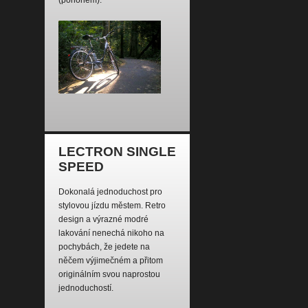
(pohonem).
LECTRON SINGLE
SPEED
Dokonalá jednoduchost pro
stylovou jízdu městem. Retro
design a výrazné modré
lakování nenechá nikoho na
pochybách, že jedete na
něčem výjimečném a přitom
originálním svou naprostou
jednoduchostí.