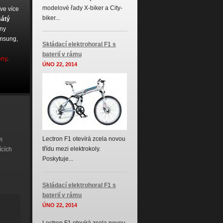
modelové řady X-biker a City-
 ve více
biker...
sátý
ány
amsung,
Skládací elektrohoral F1 s
baterií v rámu
eny
.
ÚNO 22, 2014
Lectron F1 otevírá zcela novou
m
třídu mezi elektrokoly.
ících
Poskytuje...
Skládací elektrohoral F1 s
baterií v rámu
ÚNO 22, 2014