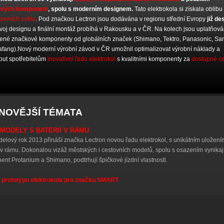
ových komponent
, spolu s moderním designem.
Tato elektrokola si získala oblibu
 zemích světa
. Pod značkou Lectron jsou dodávána v regionu střední Evropy
již de
ývoj designu a finální montáž probíhá v Rakousku a v ČR. Na kolech jsou uplatňov
ené značkové komponenty od globálních značek (Shimano, Tektro, Panasonic, S
fang).Nový moderní výrobní závod v ČR umožnil optimalizovat výrobní náklady a
out spotřebitelům
inovativní řadu elektrokol
s kvalitními komponenty za
dostupné c
NOVĚJŠÍ TÉMATA
MODELY S BATERIÍ V RÁMU
elový rok 2013 přináší značka Lectron novou řadu elektrokol, s unikátním uložení
 v rámu. Dokonalou vizáž městských i cestovních modelů, spolu s osazením vynikaj
nt Protanium a Shimano, podtrhují špičkové jízdní vlastnosti.
 prototypu elektrokola pro značku SMART