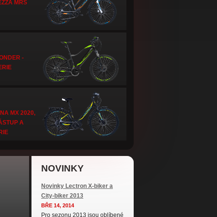
EZZA MRS
ONDER -
ERIE
NA MX 2020,
ÁSTUP A
RIE
NOVINKY
Novinky Lectron X-biker a
City-biker 2013
BŘE 14, 2014
Pro sezonu 2013 jsou oblíbené