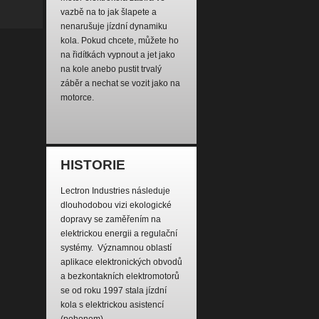
vazbě na to jak šlapete a
nenarušuje jízdní dynamiku
kola. Pokud chcete, můžete ho
na řidítkách vypnout a jet jako
na kole anebo pustit trvalý
záběr a nechat se vozit jako na
motorce.
HISTORIE
Lectron Industries následuje
dlouhodobou vizi ekologické
dopravy se zaměřením na
elektrickou energii a regulační
systémy. Významnou oblastí
aplikace elektronických obvodů
a bezkontakních elektromotorů
se od roku 1997 stala jízdní
kola s elektrickou asistencí