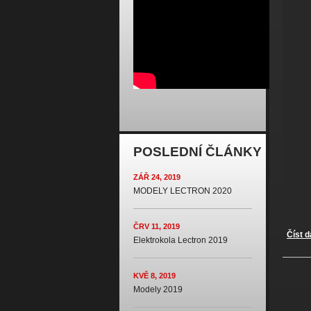
POSLEDNÍ ČLÁNKY
ZÁŘ 24, 2019
MODELY LECTRON 2020
ČRV 11, 2019
Číst d
Elektrokola Lectron 2019
Str
KVĚ 8, 2019
Modely 2019