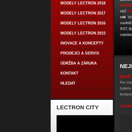
MODELY LECTRON 2018
značk
než
30
MODELY LECTRON 2017
rok
. V
MODELY LECTRON 2016
osvědč
RST, Ba
MODELY LECTRON 2015
nabídn
INOVACE A KONCEPTY
PRODEJCI A SERVIS
ÚDRŽBA A ZÁRUKA
NEJ
KONTAKT
NOVÉ 
Pro mod
HLEDAT
baterie
kompone
Výroba
LECTRON CITY