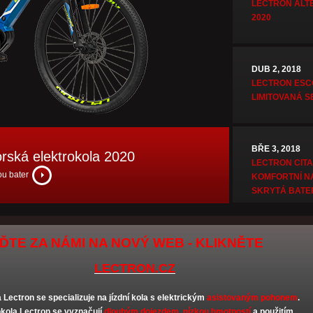
LECTRON ALT
2020
DUB 2, 2018
LECTRON ESC
LIMITOVANÁ S
BŘE 3, 2018
ská elektrokola 2020
LECTRON CITA
more
ou bater
KOMFORTNÍ N
SKRYTÁ BATE
ĎTE ZA NÁMI NA NOVÝ WEB - KLIKNĚTE
LECTRON.CZ
Lectron se specializuje na jízdní kola s elektrickým
asistovaným pohonem
.
okola Lectron se vyznačují
dlouhým dojezdem, nízkou hmotností
a použitím