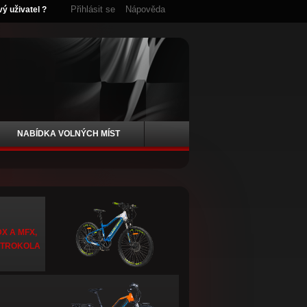
Přihlásit se
Nápověda
vý uživatel ?
NABÍDKA VOLNÝCH MÍST
X A MFX,
KTROKOLA