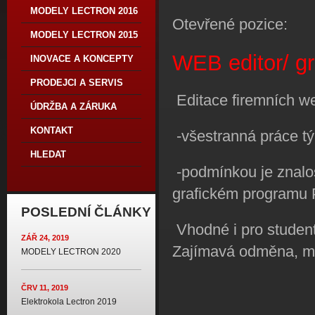
MODELY LECTRON 2016
Otevřené pozice:
MODELY LECTRON 2015
WEB editor/ gr
INOVACE A KONCEPTY
PRODEJCI A SERVIS
Editace firemních w
ÚDRŽBA A ZÁRUKA
KONTAKT
-všestranná práce tý
HLEDAT
-podmínkou je znalo
grafickém programu
POSLEDNÍ ČLÁNKY
Vhodné i pro studen
ZÁŘ 24, 2019
Zajímavá odměna, ml
MODELY LECTRON 2020
ČRV 11, 2019
Elektrokola Lectron 2019