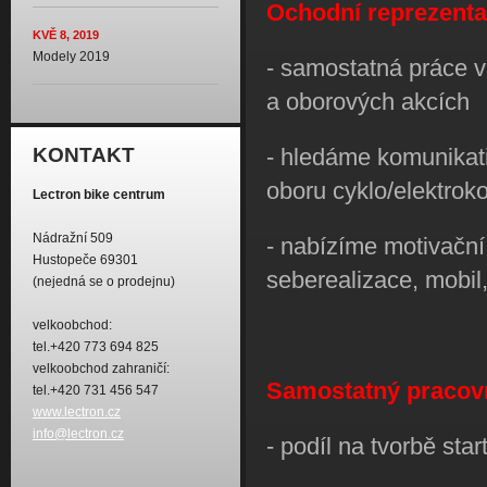
Ochodní reprezenta
KVĚ 8, 2019
Modely 2019
- samostatná práce v 
a oborových akcích
- hledáme komunikati
KONTAKT
oboru cyklo/elektroko
Lectron bike centrum
Nádražní 509
- nabízíme motivační
Hustopeče 69301
seberealizace, mobil
(nejedná se o prodejnu)
velkoobchod:
tel.+420 773 694 825
velkoobchod zahraničí:
Samostatný pracov
tel.+420 731 456 547
www.lectron.cz
info@lectron.cz
- podíl na tvorbě sta