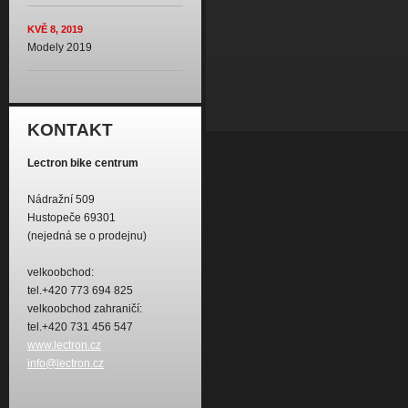
KVĚ 8, 2019
Modely 2019
KONTAKT
Lectron bike centrum
Nádražní 509
Hustopeče 69301
(nejedná se o prodejnu)
velkoobchod:
tel.+420 773 694 825
velkoobchod zahraničí:
tel.+420 731 456 547
www.lectron.cz
info@lectron.cz