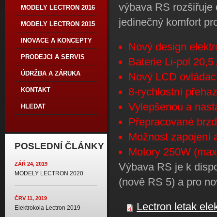
výbava RS rozšiřuje
MODELY LECTRON 2016
jedinečný komfort pr
MODELY LECTRON 2015
INOVACE A KONCEPTY
Nový design elektr
PRODEJCI A SERVIS
Baterie Li-pol 20,
ÚDRŽBA A ZÁRUKA
Nový LCD ovládací
8-rychlostní přeh
KONTAKT
Vylepšenou a nasta
HLEDAT
Přepracované brzd
Možnost zapojení 
POSLEDNÍ ČLÁNKY
Motory 250W (max
Výbava RS je k dispo
ZÁŘ 24, 2019
MODELY LECTRON 2020
(nově RS 5) a pro no
ČRV 11, 2019
Lectron letak ele
Elektrokola Lectron 2019