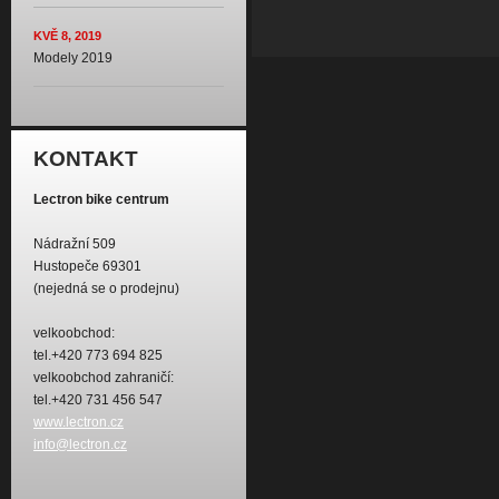
KVĚ 8, 2019
Modely 2019
KONTAKT
Lectron bike centrum
Nádražní 509
Hustopeče 69301
(nejedná se o prodejnu)
velkoobchod:
tel.+420 773 694 825
velkoobchod zahraničí:
tel.+420 731 456 547
www.lectron.cz
info@lectron.cz