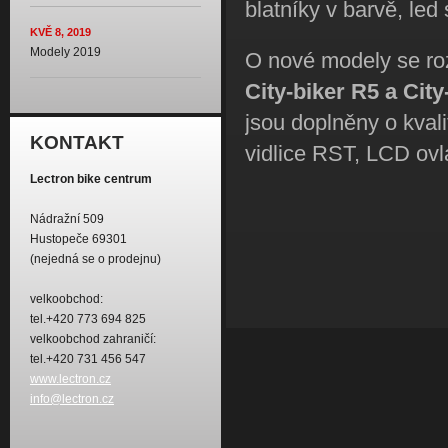
blatníky v barvě, led
KVĚ 8, 2019
Modely 2019
O nové modely se roz
City-biker R5 a City
jsou doplněny o kva
KONTAKT
vidlice RST, LCD ovl
Lectron bike centrum
Nádražní 509
Hustopeče 69301
(nejedná se o prodejnu)
velkoobchod:
tel.+420 773 694 825
velkoobchod zahraničí:
tel.+420 731 456 547
www.lectron.cz
info@lectron.cz