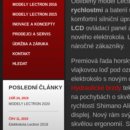
Oblíbený model Lec
MODELY LECTRON 2016
rychlostmi
a baterií
MODELY LECTRON 2015
komfortní silniční ú
INOVACE A KONCEPTY
LCD
ovládací panel a
PRODEJCI A SERVIS
nového elektrokola. 
ÚDRŽBA A ZÁRUKA
náročné zákazníky.
KONTAKT
Premiová řada horský
HLEDAT
vlajkovou loď pod o
elektrokolo s novým
Hydraulické brzdy
tek
POSLEDNÍ ČLÁNKY
na pochybách o skvěl
ZÁŘ 24, 2019
MODELY LECTRON 2020
rychlostí Shimano Al
displej. Nový rám sv
ČRV 11, 2019
skvělou ergonomií. So
Elektrokola Lectron 2019