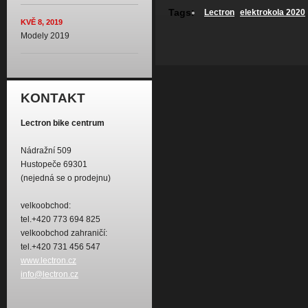
Tags:
Lectron
elektrokola 2020
KVĚ 8, 2019
Modely 2019
KONTAKT
Lectron bike centrum
Nádražní 509
Hustopeče 69301
(nejedná se o prodejnu)
velkoobchod:
tel.+420 773 694 825
velkoobchod zahraničí:
tel.+420 731 456 547
www.lectron.cz
info@lectron.cz