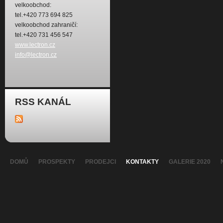
velkoobchod:
tel.+420 773 694 825
velkoobchod zahraničí:
tel.+420 731 456 547
www.lectron.cz
info@lectron.cz
RSS KANÁL
DOMŮ
PROSPEKTY
PRODEJCI
KONTAKTY
GALERIE 2020