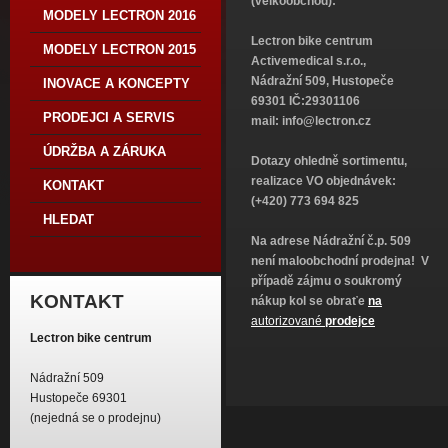
(velkoobchod):
MODELY LECTRON 2016
Lectron bike centrum
MODELY LECTRON 2015
Activemedical s.r.o.,
Nádražní 509, Hustopeče
INOVACE A KONCEPTY
69301 IČ:29301106
PRODEJCI A SERVIS
mail:
info@lectron.cz
ÚDRŽBA A ZÁRUKA
Dotazy ohledně sortimentu,
realizace VO objednávek:
KONTAKT
(+420) 773 694 825
HLEDAT
Na adrese Nádražní č.p. 509
není maloobchodní prodejna!
V
případě zájmu o soukromý
KONTAKT
nákup kol se obraťe
na
autorizované
prodejce
Lectron bike centrum
Nádražní 509
Hustopeče 69301
(nejedná se o prodejnu)