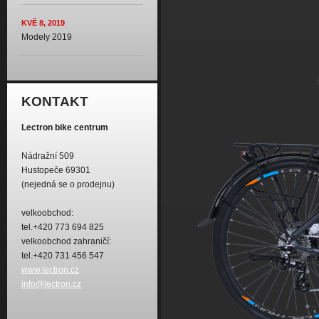
KVĚ 8, 2019
Modely 2019
KONTAKT
Lectron bike centrum
Nádražní 509
Hustopeče 69301
(nejedná se o prodejnu)
velkoobchod:
tel.+420 773 694 825
velkoobchod zahraničí:
tel.+420 731 456 547
www.lectron.cz
info@lectron.cz