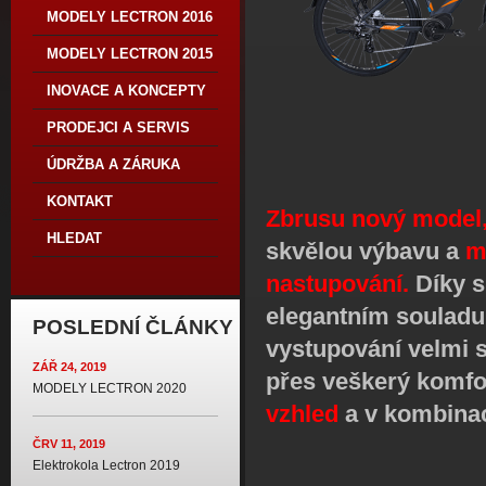
MODELY LECTRON 2016
MODELY LECTRON 2015
INOVACE A KONCEPTY
PRODEJCI A SERVIS
ÚDRŽBA A ZÁRUKA
KONTAKT
Zbrusu nový model
HLEDAT
skvělou výbavu a
m
nastupování.
Díky s
elegantním souladu 
POSLEDNÍ ČLÁNKY
vystupování velmi s
ZÁŘ 24, 2019
přes veškerý komfo
MODELY LECTRON 2020
vzhled
a v kombina
ČRV 11, 2019
Elektrokola Lectron 2019