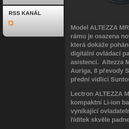
RSS KANÁL
Model ALTEZZA MRS
rámu je osazena nov
která dokáže pohán
digitální ovládací 
asistencí. Altezza
Auriga, 8 převody 
přední vidlici Sunt
Lectron ALTEZZA MR
kompaktní Li-ion ba
vynikající ovladate
řídítek skvěle padn