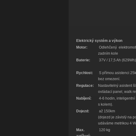
Elektrický systém a výkon
Motor:
Odlehčený elektromo
zadním kole
Baterie:
37V / 17,5 Ah (629Wh)
Rychlost:
S přímou asistenci 25km
bez omezení.
Regulace:
Nastavitelný asistent 
ovládací panel, walk r
Nabíjení:
4-6 hodin, inteligentn
s kolem).
Dojezd:
až 150km
(dojezd je závislý na 
udáváme metrikou 4 W
Max.
120 kg