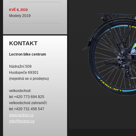
KVĚ 8, 2019
Modely 2019
KONTAKT
Lectron bike centrum
Nádražní 509
Hustopeče 69301
(nejedná se o prodejnu)
velkoobchod:
tel.+420 773 694 825
velkoobchod zahraničí:
tel.+420 731 456 547
www.lectron.cz
info@lectron.cz