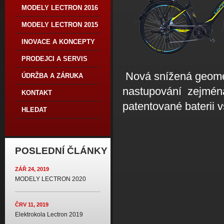
MODELY LECTRON 2016
MODELY LECTRON 2015
INOVACE A KONCEPTY
PRODEJCI A SERVIS
Nová snížená geomet
ÚDRŽBA A ZÁRUKA
nastupování zejména
KONTAKT
patentované baterii 
HLEDAT
POSLEDNÍ ČLÁNKY
ZÁŘ 24, 2019
MODELY LECTRON 2020
ČRV 11, 2019
Elektrokola Lectron 2019