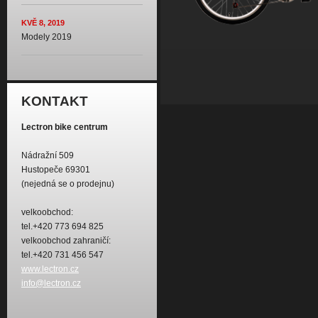
KVĚ 8, 2019
Modely 2019
KONTAKT
Lectron bike centrum
Nádražní 509
Hustopeče 69301
(nejedná se o prodejnu)
velkoobchod:
tel.+420 773 694 825
velkoobchod zahraničí:
tel.+420 731 456 547
www.lectron.cz
info@lectron.cz