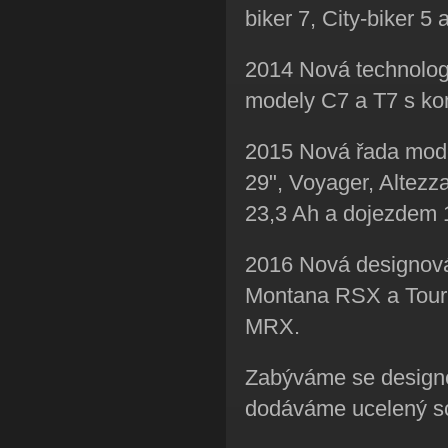
biker 7, City-biker 5 
2014 Nová technologi
modely C7 a T7 s kom
2015 Nová řada mode
29", Voyager, Altezza
23,3 Ah a dojezdem
2016 Nová designová 
Montana RSX a Touri
MRX.
Zabýváme se designe
dodáváme ucelený sor