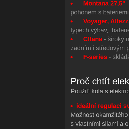
Montana 27,5"
pohonem s bateriemi
Voyager, Altezz
typech výbav, bateri
CItana
- široký 
zadním i středovým
F-series
- sklád
Proč chtít ele
Použití kola s elektr
ideální regulaci s
Možnost okamžitého 
s vlastními silami a 