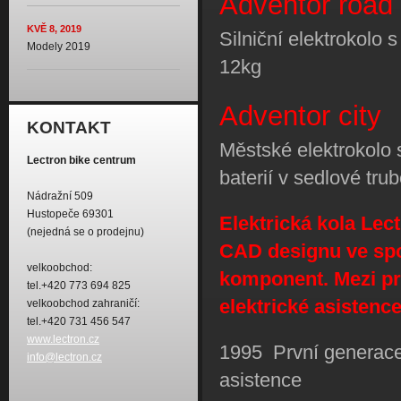
Adventor road
KVĚ 8, 2019
Silniční elektrokolo
Modely 2019
12kg
Adventor city
KONTAKT
Městské elektrokolo 
Lectron bike centrum
baterií v sedlové tru
Nádražní 509
Hustopeče 69301
Elektrická kola Lec
(nejedná se o prodejnu)
CAD designu ve spo
velkoobchod:
komponent. Mezi pr
tel.+420 773 694 825
elektrické asistence
velkoobchod zahraničí:
tel.+420 731 456 547
www.lectron.cz
1995 První generace
info@lectron.cz
asistence