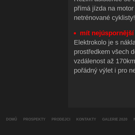
přímá jízda na motor 
netrénované cyklisty!
mít nejúspornější
Elektrokolo je s nák
prostředkem všech do
vzdálenost až 170km 
pořádný výlet i pro n
DOMŮ
PROSPEKTY
PRODEJCI
KONTAKTY
GALERIE 2020