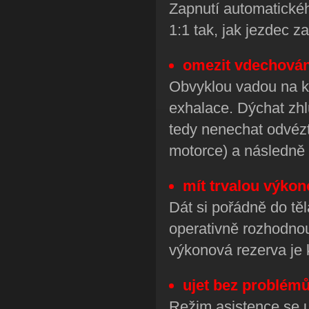
Zapnutí automatické
1:1 tak, jak jezdec z
omezit vdechován
Obvyklou vadou na kr
exhalace. Dýchat zh
tedy nenechat odvézt
motorce) a následně
mít trvalou výko
Dát si pořádně do těl
operativně rozhodnou
výkonová rezerva je k
ujet bez problémů
Režim asistence se u