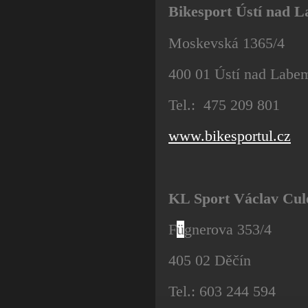
Bikesport Ústí nad 
Moskevská 1365/4
400 01 Ústí nad Labe
Tel.: 475 209 801
www.bikesportul.cz
KL Sport Václav Cul
F
ü
gnerova 353/4
405 02 Děčín
Tel.: 603 244 594