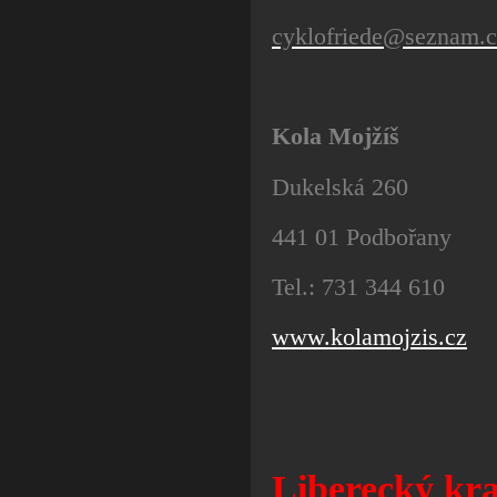
cyklofriede@seznam.c
Kola Mojžíš
Dukelská 260
441 01 Podbořany
Tel.: 731 344 610
www.kolamojzis.cz
Liberecký kra