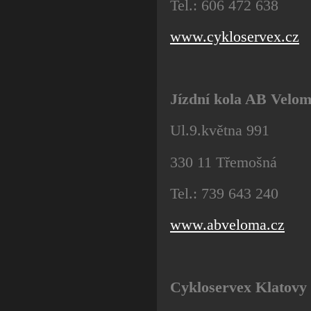
Tel.: 606 472 638
www.cykloservex.cz
Jízdní kola AB Velo
Ul.9.května 991
330 11 Třemošná
Tel.: 739 643 240
www.abveloma.cz
Cykloservex Klatovy