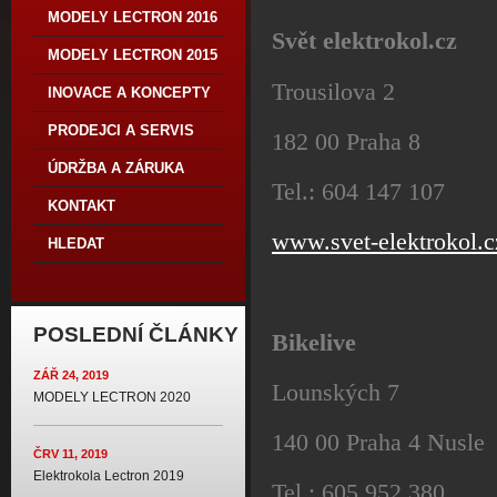
MODELY LECTRON 2016
Svět elektrokol.cz
MODELY LECTRON 2015
Trousilova 2
INOVACE A KONCEPTY
PRODEJCI A SERVIS
182 00 Praha 8
ÚDRŽBA A ZÁRUKA
Tel.: 604 147 107
KONTAKT
www.svet-elektrokol.c
HLEDAT
POSLEDNÍ ČLÁNKY
Bikelive
ZÁŘ 24, 2019
Lounských 7
MODELY LECTRON 2020
140 00 Praha 4 Nusle
ČRV 11, 2019
Elektrokola Lectron 2019
Tel.: 605 952 380