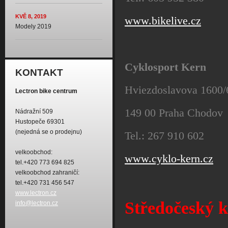
KVĚ 8, 2019
www.bikelive.cz
Modely 2019
Cyklosport Kern
KONTAKT
Hviezdoslavova 1600/
Lectron bike centrum
149 00 Praha Chodov
Nádražní 509
Hustopeče 69301
(nejedná se o prodejnu)
Tel.: 267 910 602
velkoobchod:
www.cyklo-kern.cz
tel.+420 773 694 825
velkoobchod zahraničí:
tel.+420 731 456 547
www.lectron.cz
Středočeský k
info@lectron.cz