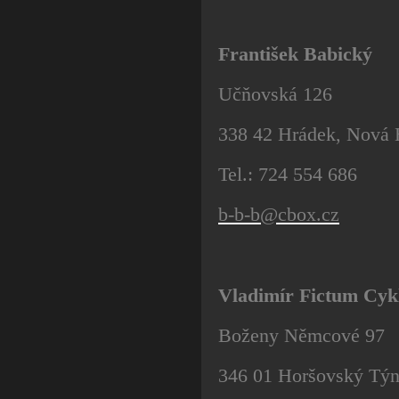
František Babický
Učňovská 126
338 42 Hrádek, Nová
Tel.: 724 554 686
b-b-b@cbox.cz
Vladimír Fictum Cykl
Boženy Němcové 97
346 01 Horšovský Tý