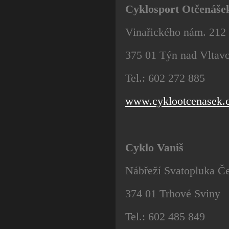
Cyklosport Otčenáše
Vinařického nám. 212
375 01 Týn nad Vltav
Tel.: 602 272 885
www.cyklootcenasek.
Cyklo Vaniš
Nábřeží Svatopluka Č
374 01 Trhové Sviny
Tel.: 602 485 849