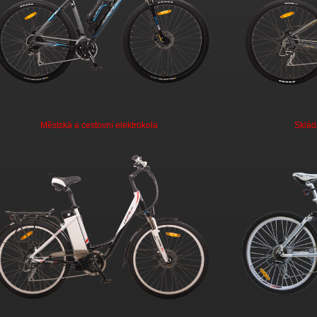
Městská a cestovní elektrokola
Sklád