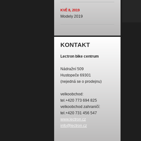
KVĚ 8, 2019
Modely 2019
KONTAKT
Lectron bike centrum
Nádražní 509
Hustopeče 69301
(nejedná se o prodejnu)
velkoobchod:
tel.+420 773 694 825
velkoobchod zahraničí:
tel.+420 731 456 547
www.lectron.cz
info@lectron.cz