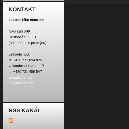
KONTAKT
Lectron bike centrum
Nádražní 509
Hustopeče 69301
(nejedná se o prodejnu)
velkoobchod:
tel.+420 773 694 825
velkoobchod zahraničí:
tel.+420 731 456 547
www.lectron.cz
info@lectron.cz
RSS KANÁL