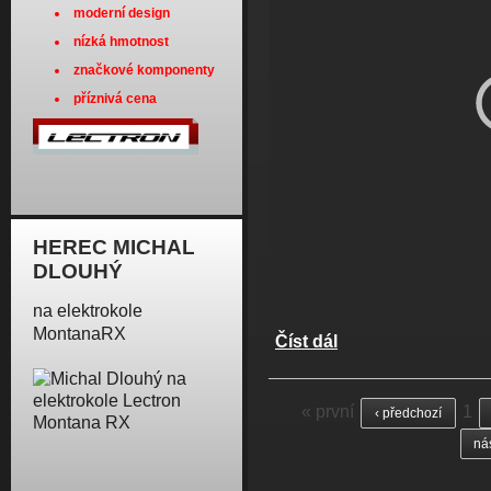
moderní design
nízká hmotnost
značkové komponenty
příznivá cena
HEREC MICHAL
DLOUHÝ
na elektrokole
MontanaRX
Číst dál
Nové modely s baterií v
Stránky
« první
1
‹ předchozí
nás