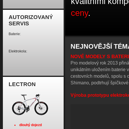
kvalitními kom
ceny
.
AUTORIZOVANÝ
SERVIS
Baterie:
NEJNOVĚJŠÍ TÉM
Elektrokola:
NOVÉ MODELY S BATERI
Pro modelový rok 2013 přiná
unikátním uložením baterie 
cestovních modelů, spolu s 
Shimano, podtrhují špičkové j
LECTRON
Výroba prototypu elektro
dlouhý dojezd