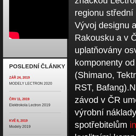
značkou Lectro
regionu středn
Vývoj designu a
Rakousku a v Č
uplatňovány o
komponenty od 
POSLEDNÍ ČLÁNKY
(Shimano, Tekt
ZÁŘ 24, 2019
MODELY LECTRON 2020
RST, Bafang).N
závod v ČR umo
ČRV 11, 2019
Elektrokola Lectron 2019
výrobní náklad
KVĚ 8, 2019
spotřebitelům
i
Modely 2019