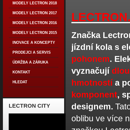
MODELY LECTRON 2018
MODELY LECTRON 2017
LECTRON
MODELY LECTRON 2016
Značka Lectron
MODELY LECTRON 2015
INOVACE A KONCEPTY
jízdní kola s 
PRODEJCI A SERVIS
pohonem
. Ele
ÚDRŽBA A ZÁRUKA
vyznačují
dlou
KONTAKT
hmotností
a p
HLEDAT
komponent
, 
designem.
Tato
LECTRON CITY
oblibu ve více 