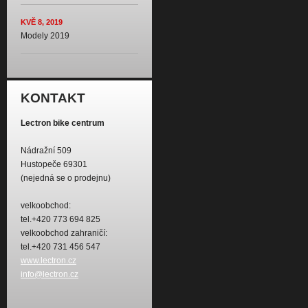
KVĚ 8, 2019
Modely 2019
KONTAKT
Lectron bike centrum
Nádražní 509
Hustopeče 69301
(nejedná se o prodejnu)
velkoobchod:
tel.+420 773 694 825
velkoobchod zahraničí:
tel.+420 731 456 547
www.lectron.cz
info@lectron.cz