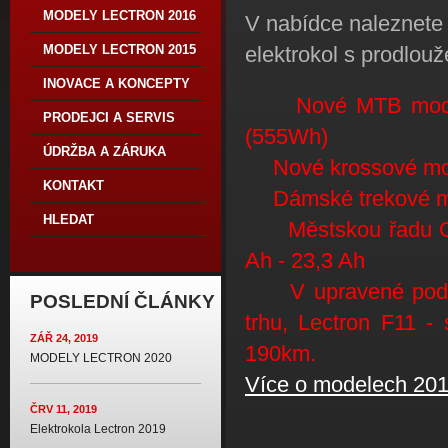
MODELY LECTRON 2016
V nabídce naleznete
elektrokol s prodlo
MODELY LECTRON 2015
INOVACE A KONCEPTY
Nové MTB mode
PRODEJCI A SERVIS
(555Wh)
ÚDRŽBA A ZÁRUKA
Nové krossové mo
KONTAKT
Dámské trekové m
HLEDAT
Městskou řadu C
Ah - 23,3 Ah
V upravené pod
POSLEDNÍ ČLÁNKY
trhu, Lectron F11 
ZÁŘ 24, 2019
190km.
MODELY LECTRON 2020
Více o modelech 20
ČRV 11, 2019
Elektrokola Lectron 2019