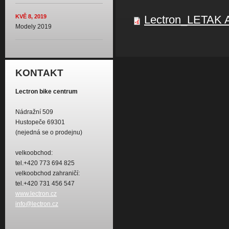
Lectron_LETAK A
KVĚ 8, 2019
Modely 2019
KONTAKT
Lectron bike centrum
Nádražní 509
Hustopeče 69301
(nejedná se o prodejnu)
velkoobchod:
tel.+420 773 694 825
velkoobchod zahraničí:
tel.+420 731 456 547
www.lectron.cz
info@lectron.cz