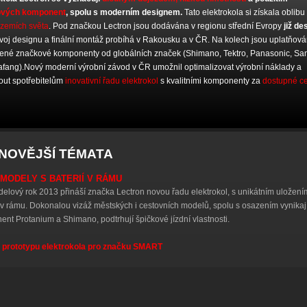
ových komponent
, spolu s moderním designem.
Tato elektrokola si získala oblibu
 zemích světa
. Pod značkou Lectron jsou dodávána v regionu střední Evropy
již de
ývoj designu a finální montáž probíhá v Rakousku a v ČR. Na kolech jsou uplatňov
ené značkové komponenty od globálních značek (Shimano, Tektro, Panasonic, S
fang).Nový moderní výrobní závod v ČR umožnil optimalizovat výrobní náklady a
out spotřebitelům
inovativní řadu elektrokol
s kvalitními komponenty za
dostupné c
NOVĚJŠÍ TÉMATA
MODELY S BATERIÍ V RÁMU
elový rok 2013 přináší značka Lectron novou řadu elektrokol, s unikátním uložení
 v rámu. Dokonalou vizáž městských i cestovních modelů, spolu s osazením vynikaj
nt Protanium a Shimano, podtrhují špičkové jízdní vlastnosti.
 prototypu elektrokola pro značku SMART