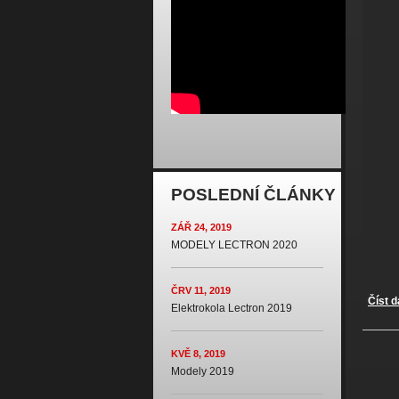
POSLEDNÍ ČLÁNKY
ZÁŘ 24, 2019
MODELY LECTRON 2020
ČRV 11, 2019
Číst d
Elektrokola Lectron 2019
Str
KVĚ 8, 2019
Modely 2019