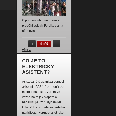
O prvním dubnovém víkendu
proběhl veletrh Forbikes a na
něm byla...
‹
›
4 of 9
více ...
CO JE TO
ELEKTRICKÝ
ASISTENT?
Asistované šlapání za pomoci
asistenta PAS 1:1 zamená, že
motor elektrokola zabírá ve
vazbě na to jak šlapete a
nenarušuje jízdní dynamiku
kola. Pokud chcete, můžete ho
na řidítkách vypnout a jet jako