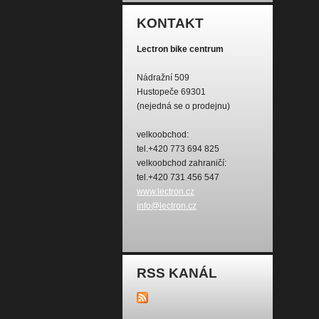
KONTAKT
Lectron bike centrum
Nádražní 509
Hustopeče 69301
(nejedná se o prodejnu)
velkoobchod:
tel.+420 773 694 825
velkoobchod zahraničí:
tel.+420 731 456 547
www.lectron.cz
info@lectron.cz
RSS KANÁL