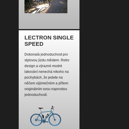
LECTRON SINGLE
SPEED
Dokonalá jednoduchost pro
stylovou jízdu městem. Retro
design a výrazné modré
lakování nenechá nikoho na
pochybách, že jedete na
něčem výjimečném a přitom
originálním svou naprostou
jednoduchostí.