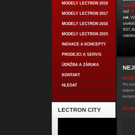
MODELY LECTRON 2018
značk
než
30
MODELY LECTRON 2017
rok
. V
MODELY LECTRON 2016
osvědč
RST, Ba
MODELY LECTRON 2015
nabídn
INOVACE A KONCEPTY
PRODEJCI A SERVIS
ÚDRŽBA A ZÁRUKA
NEJ
KONTAKT
NOVÉ 
Pro mod
HLEDAT
baterie
kompone
Výroba
LECTRON CITY