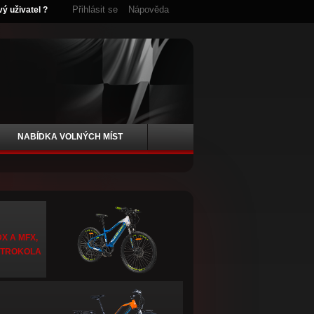
Přihlásit se
Nápověda
vý uživatel ?
NABÍDKA VOLNÝCH MÍST
X A MFX,
KTROKOLA