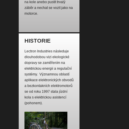
na kole anebo pustit trvalý
záběr a nechat se vozit jako na
motorce.
HISTORIE
Lectron Industries následuje
dlouhodobou vizi ekologické
dopravy se zaměřením na
elektrickou energii a regulační
systémy. Významnou oblastí
aplikace elektronických obvodů
a bezkontakních elektromotorů
se od roku 1997 stala jízdní
kola s elektrickou asistencí
(pohonem).