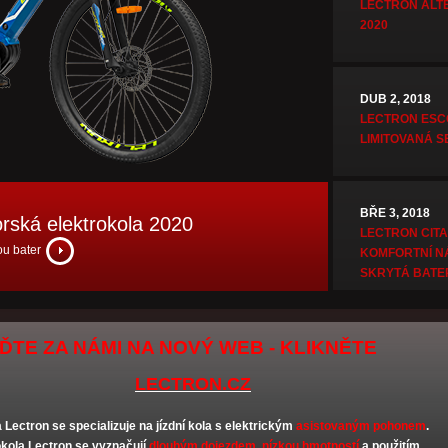
LECTRON ALT
2020
DUB 2, 2018
LECTRON ESC
LIMITOVANÁ S
BŘE 3, 2018
ská elektrokola 2020
LECTRON CITA
more
ou bater
KOMFORTNÍ N
SKRYTÁ BATE
ĎTE ZA NÁMI NA NOVÝ WEB - KLIKNĚTE
LECTRON.CZ
Lectron se specializuje na jízdní kola s elektrickým
asistovaným pohonem
.
okola Lectron se vyznačují
dlouhým dojezdem, nízkou hmotností
a použitím