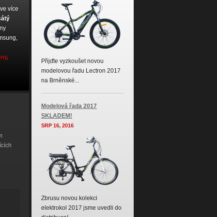
 ve více
sátý
ány
amsung,
eny
.
Přijďte vyzkoušet novou
modelovou řadu Lectron 2017
na Brněnské...
Modelová řada 2017
SKLADEM!
SRP 16, 2016
m
ících
Zbrusu novou kolekci
elektrokol 2017 jsme uvedli do