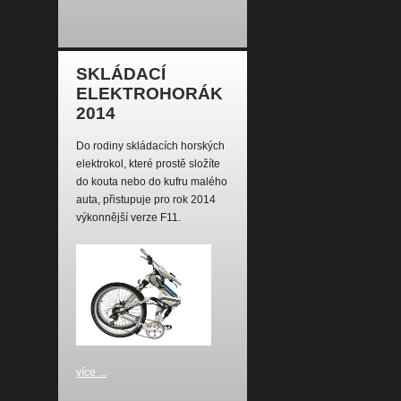
SKLÁDACÍ
ELEKTROHORÁK
2014
Do rodiny skládacích horských
elektrokol, které prostě složíte
do kouta nebo do kufru malého
auta, přistupuje pro rok 2014
výkonnější verze F11.
více ...