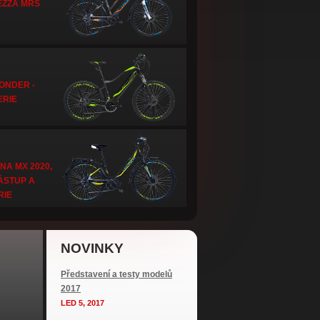
EZZA MRS
ONDER -
ERIE
NA MX 2020,
ÁSTUP A
RIE
NOVINKY
Představení a testy modelů
2017
LED 5, 2017