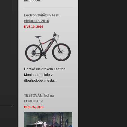
distribuce!...
Lectron zvítězil v testu
elektrokol 2016
KVĚ 10, 2016
Horské elektrokolo Lectron
Montana obstálo v
dlouhodobém testu...
TESTOVÁNÍ kol na
FORBIKES!
BŘE 25, 2016