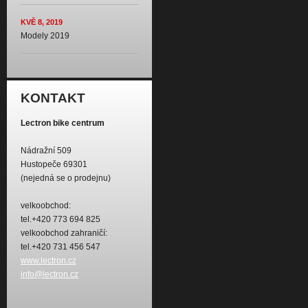
KVĚ 8, 2019
Modely 2019
KONTAKT
Lectron bike centrum
Nádražní 509
Hustopeče 69301
(nejedná se o prodejnu)
velkoobchod:
tel.+420 773 694 825
velkoobchod zahraničí:
tel.+420 731 456 547
www.lectron.cz
info@lectron.cz