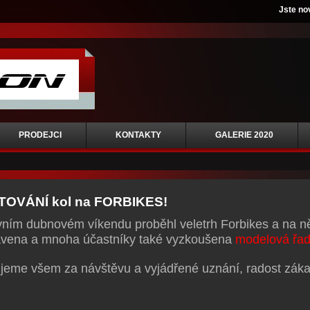
Jste no
PRODEJCI
KONTAKTY
GALERIE 2020
TOVÁNÍ kol na FORBIKES!
vním dubnovém víkendu proběhl veletrh Forbikes a na 
avena a mnoha účastníky také vyzkoušena
modelová řad
jeme všem za návštěvu a vyjádřené uznání, radost zák