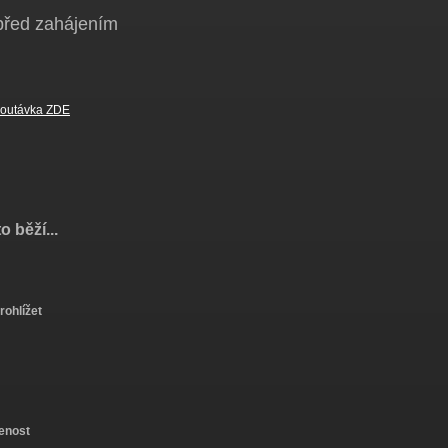
 před zahájením
poutávka ZDE
o běží...
rohlížet
enost