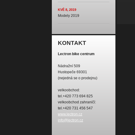
KVĚ 8, 2019
Modely 2019
KONTAKT
Lectron bike centrum
Nádražní 509
Hustopeče 69301
(nejedná se o prodejnu)
velkoobchod:
tel.+420 773 694 825
velkoobchod zahraničí:
tel.+420 731 456 547
www.lectron.cz
info@lectron.cz