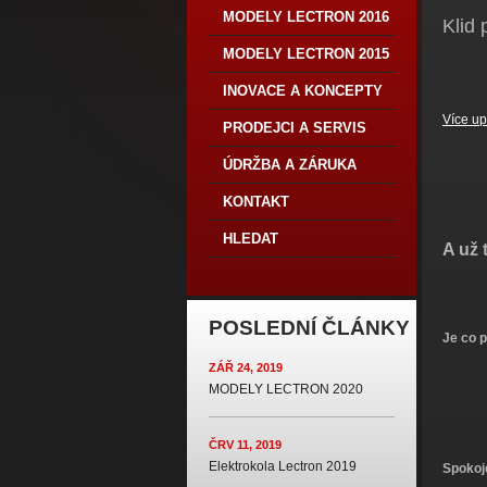
MODELY LECTRON 2016
Klid
MODELY LECTRON 2015
INOVACE A KONCEPTY
Více u
PRODEJCI A SERVIS
ÚDRŽBA A ZÁRUKA
KONTAKT
HLEDAT
A už t
POSLEDNÍ ČLÁNKY
Je co p
ZÁŘ 24, 2019
MODELY LECTRON 2020
ČRV 11, 2019
Elektrokola Lectron 2019
Spokoj