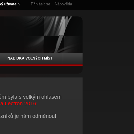
Přihlásit se
Nápověda
vý uživatel ?
NABÍDKA VOLNÝCH MÍST
něm byla s velkým ohlasem
a Lectron 2016!
azníků je nám odměnou!