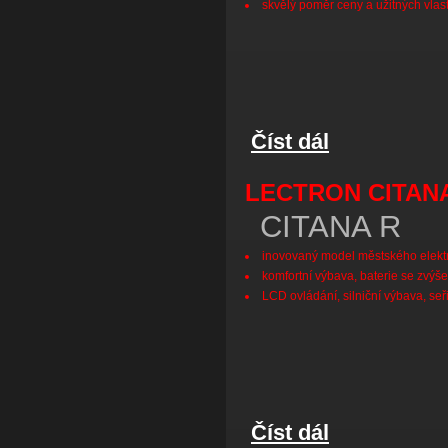
skvělý poměr ceny a užitných vlast
Číst dál
Lectron CITANA Ligh
LECTRON CITAN
CITANA R
inovovaný model městského elekt
komfortní výbava, baterie se zvýš
LCD ovládání, silniční výbava, seř
Číst dál
Lectron Citana R