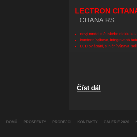
LECTRON CITAN
CITANA RS
nový model městského elektrokol
komfortní výbava, integrovaná bat
LCD ovládání, silniční výbava, seř
Číst dál
Lectron CITANA RS
DOMŮ
PROSPEKTY
PRODEJCI
KONTAKTY
GALERIE 2020