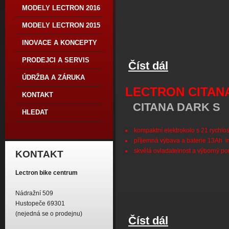
MODELY LECTRON 2016
MODELY LECTRON 2015
INOVACE A KONCEPTY
PRODEJCI A SERVIS
Číst dál
Lectron Citana MX
ÚDRŽBA A ZÁRUKA
LECTRON CITAN
KONTAKT
CITANA DARK S
HLEDAT
kompaktní elektrokolo s 21 rychlo
příjemná výbava a baterie 13Ah i
skvělá ovladatelnost a výborný p
KONTAKT
Lectron bike centrum
Nádražní 509
Hustopeče 69301
(nejedná se o prodejnu)
Číst dál
Lectron Citana Dark