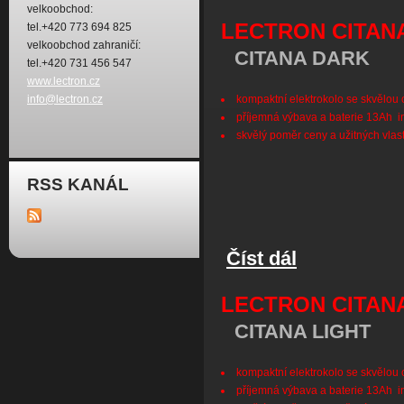
velkoobchod:
LECTRON CITAN
tel.+420 773 694 825
velkoobchod zahraničí:
CITANA DARK
tel.+420 731 456 547
www.lectron.cz
kompaktní elektrokolo se skvělou 
info@lectron.cz
příjemná výbava a baterie 13Ah i
skvělý poměr ceny a užitných vlast
RSS KANÁL
Číst dál
Lectron CITANA Dar
LECTRON CITANA
CITANA LIGHT
kompaktní elektrokolo se skvělou 
příjemná výbava a baterie 13Ah i