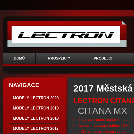
DOMŮ
PROSPEKTY
PRODEJCI
NAVIGACE
2017 Městská 
MODELY LECTRON 2020
LECTRON CITAN
CITANA MX
MODELY LECTRON 2019
MODELY LECTRON 2018
inovovaný model městského elek
komfortní osazení, baterie 13 Ah
MODELY LECTRON 2017
LCD ovládání, silniční výbava