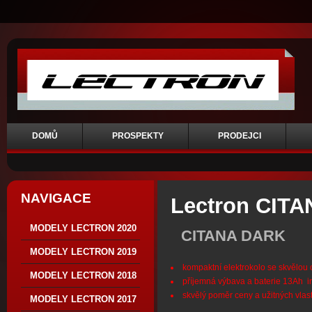
DOMŮ
PROSPEKTY
PRODEJCI
NAVIGACE
Lectron CITA
MODELY LECTRON 2020
CITANA DARK
MODELY LECTRON 2019
kompaktní elektrokolo se skvělou 
MODELY LECTRON 2018
příjemná výbava a baterie 13Ah i
skvělý poměr ceny a užitných vlast
MODELY LECTRON 2017