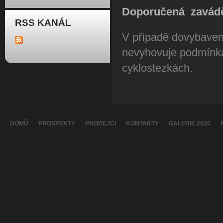
Doporučená zaváděc
RSS KANÁL
V případě dovybavení
nevyhovuje podmínk
cyklostezkách.
DOMŮ
PROSPEKTY
PRODEJCI
KONTAKTY
GALERIE 2020