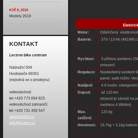
KVĚ 8, 2019
Modely 2019
Elektric
Motor:
Odlehčený elektromot
Baterie:
37V / 13 Ah (481Wh) L
KONTAKT
Lectron bike centrum
Rychlost:
S přímou asistenci 25k
omezení.
Nádražní 509
Regulace:
Nastavitelný asistent 
Hustopeče 69301
panel, walk režim. Ve
(nejedná se o prodejnu)
Nabíjení:
4-6 hodin, inteligentn
velkoobchod:
Dojezd:
až 120 km
tel.+420 773 694 825
(dojezd je závislý na
velkoobchod zahraničí:
metrikou 4 Wh/km)
tel.+420 731 456 547
Max.
120 kg
www.lectron.cz
zatížení:
info@lectron.cz
Hmotnost:
19,7kg + 3,1kg baterie