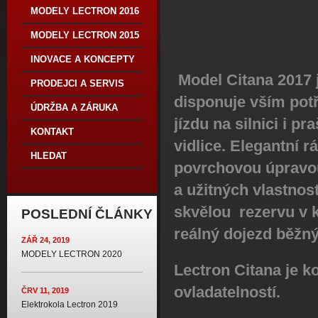
MODELY LECTRON 2016
MODELY LECTRON 2015
INOVACE A KONCEPTY
Model Citana 2017 
PRODEJCI A SERVIS
disponuje vším pot
ÚDRŽBA A ZÁRUKA
jízdu na silnici i 
KONTAKT
vidlice. Elegantní 
HLEDAT
povrchovou úpravou
a užitných vlastnos
skvělou rezervu v k
POSLEDNÍ ČLÁNKY
reálný dojezd běžný
ZÁŘ 24, 2019
MODELY LECTRON 2020
Lectron Citana je 
ovladatelností.
ČRV 11, 2019
Elektrokola Lectron 2019