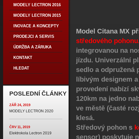
MODELY LECTRON 2016
MODELY LECTRON 2015
INOVACE A KONCEPTY
Model Citana MX p
PRODEJCI A SERVIS
středového pohonu
ÚDRŽBA A ZÁRUKA
integrovanou na no
KONTAKT
jízdu. Univerzální p
sedlo a odpružená p
HLEDAT
líbivým designem a
provedení nabízí sk
POSLEDNÍ ČLÁNKY
120km na jedno nab
ZÁŘ 24, 2019
ve městě (časté roz
MODELY LECTRON 2020
klesá.
Středový pohon s
k
ČRV 11, 2019
Elektrokola Lectron 2019
sensor) poskytuje n