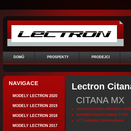
DOMŮ
PROSPEKTY
PRODEJCI
NAVIGACE
Lectron Cita
MODELY LECTRON 2020
CITANA MX
MODELY LECTRON 2019
inovovaný model městského elek
komfortní osazení, baterie 13 Ah
MODELY LECTRON 2018
LCD ovládání, silniční výbava
MODELY LECTRON 2017