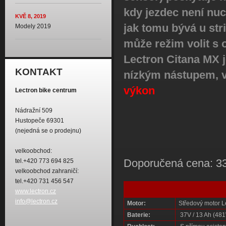
kdy jezdec není nuce
KVĚ 8, 2019
jak tomu bývá u str
Modely 2019
může režim volit s 
Lectron Citana MX 
KONTAKT
nízkým nástupem, v
výkon
Lectron bike centrum
Nádražní 509
Hustopeče 69301
(nejedná se o prodejnu)
velkoobchod:
Doporučená cena: 3
tel.+420 773 694 825
velkoobchod zahraničí:
tel.+420 731 456 547
www.lectron.cz
info@lectron.cz
Motor:
Středový motor L
Baterie:
37V / 13 Ah (481