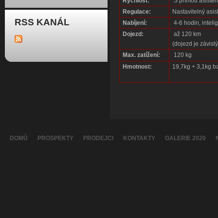
Rychlost:
S přímou asistenc
Regulace:
Nastavitelný asis
RSS KANÁL
Nabíjení:
4-6 hodin, inteli
Dojezd:
až 120 km
(dojezd je závis
Max. zatížení:
120 kg
Hmotnost:
19,7kg + 3,1kg ba
DOMŮ
PROSPEKTY
PRODEJCI
KONTAKTY
GALERIE 2020