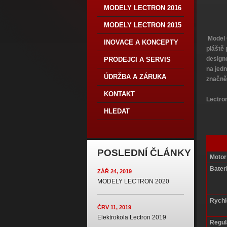
MODELY LECTRON 2016
MODELY LECTRON 2015
Model 
INOVACE A KONCEPTY
pláště 
design
PRODEJCI A SERVIS
na jedn
ÚDRŽBA A ZÁRUKA
značně
KONTAKT
Lectro
HLEDAT
POSLEDNÍ ČLÁNKY
Motor
Bater
ZÁŘ 24, 2019
MODELY LECTRON 2020
Rychl
ČRV 11, 2019
Elektrokola Lectron 2019
Regul