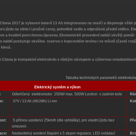
Citana 2017 je vybaven baterií 13 Ah integrovanou na nosiči a disponuje vším 
pro jízdu na silnici i prašné cesty, pohodlné sedlo a odpružená přední vidlice. 
em a kvalitní povrchovou úpravou. Ekonomické provedení nabízí skvělý poměr c
o nabití poskytuje skvělou rezervu v kopcovitém terénu i ve městě (časté rozjí
 klesá.
n Citana je kompaktní elektrokolo s nízkým nástupem a výbornou ovladatelností
Tabulka technických parametrů elektrokola
Elektrický systém a výkon
:
Odlehčený elektromotor 250W/ max. 500W Lectron v zadním kole
Rá
ie:
37V / 13 Ah (481Wh) Li-ion
Kol
ost:
S přímou asistenci 25km/h (dle vyhlášky), pro vlastní jízdu bez
Pře
omezení.
ace:
Nastavitelný asistent šlapání s 5 stupni regulace, LED ovládací
Brz