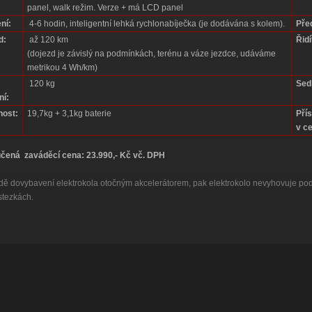
panel, walk režim. Verze + má LCD panel
ní:
4-6 hodin, inteligentní lehká rychlonabíječka (je dodávána s kolem).
Před
d:
až 120 km
Řidí
(dojezd je závislý na podmínkách, terénu a váze jezdce, udáváme
metrikou 4 Wh/km)
120 kg
Sed
ní:
ost:
19,7kg + 3,1kg baterie
Pří
v c
čená zaváděcí cena: 23.990,- Kč vč. DPH
adě dovybavení elektrokola otočným akcelerátorem, pak elektrokolo nevyhovuje 
stezkách.