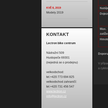
KVĚ 8, 2019
Nabíje
Modely 2019
Dojez
Max.
KONTAKT
zatíže
Hmotn
Lectron bike centrum
Nádražní 509
Doporu
Hustopeče 69301
(nejedná se o prodejnu)
V příp
a cyklo
velkoobchod:
tel.+420 773 694 825
velkoobchod zahraničí:
tel.+420 731 456 547
www.lectron.cz
info@lectron.cz