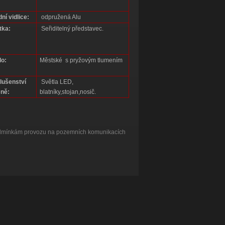
ní vidlice:
odpružená Alu
tka:
Seřiditelný představec.
lo:
Městské s pryžovým tlumením
slušenství
Světla LED,
eně:
blatníky,stojan,nosič.
podmínkám provozu na pozemních komunikacích