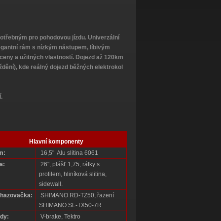
potřebným pro pohodovou jízdu. Univerzální
Elegantní rám s nízkým nástupem, líbivým
eny a užitných vlastností. Dojezd až 120km
ždění), kde reálný dojezd běžných elektrokol
.
Hlavní komponenty
m:
16,5" Alu slitina 6061
a:
26", plášť 1,75, ráfky s
profilem, hliníková slitina,
sidewall.
hazovačka:
SHIMANO RD-TZ50, řazení
SHIMANO SL-TX50-7R
dy:
V-brake, Tektro