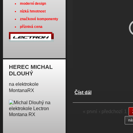
moderní design
nízká hmotnost
značkové komponenty
příznivá cena
HEREC MICHAL
DLOUHÝ
na elektrokole
MontanaRX
Číst dál
Nové modely s baterií v
Stránky
« první
‹ předchozí
1
nás