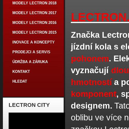
MODELY LECTRON 2018
MODELY LECTRON 2017
LECTRON
MODELY LECTRON 2016
Značka Lectron
MODELY LECTRON 2015
INOVACE A KONCEPTY
jízdní kola s 
PRODEJCI A SERVIS
pohonem
. Ele
ÚDRŽBA A ZÁRUKA
vyznačují
dlou
KONTAKT
hmotností
a p
HLEDAT
komponent
, 
designem.
Tato
LECTRON CITY
oblibu ve více 