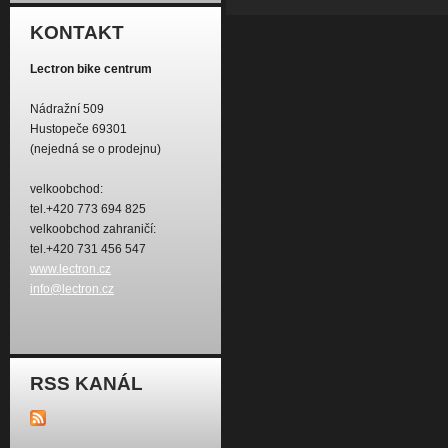
KONTAKT
Lectron bike centrum
Nádražní 509
Hustopeče 69301
(nejedná se o prodejnu)
velkoobchod:
tel.+420 773 694 825
velkoobchod zahraničí:
tel.+420 731 456 547
www.lectron.cz
info@lectron.cz
RSS KANÁL