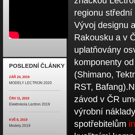
značkou Lectro
regionu středn
Vývoj designu a
Rakousku a v Č
uplatňovány o
komponenty od 
POSLEDNÍ ČLÁNKY
(Shimano, Tekt
ZÁŘ 24, 2019
MODELY LECTRON 2020
RST, Bafang).N
závod v ČR umo
ČRV 11, 2019
Elektrokola Lectron 2019
výrobní náklad
KVĚ 8, 2019
spotřebitelům
i
Modely 2019