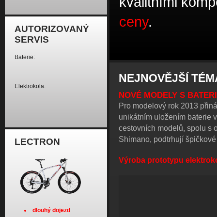
kvalitními kom
ceny
.
AUTORIZOVANÝ
SERVIS
Baterie:
NEJNOVĚJŠÍ TÉM
Elektrokola:
NOVÉ MODELY S BATERI
Pro modelový rok 2013 přiná
unikátním uložením baterie 
cestovních modelů, spolu s 
Shimano, podtrhují špičkové j
LECTRON
Výroba prototypu elektro
dlouhý dojezd