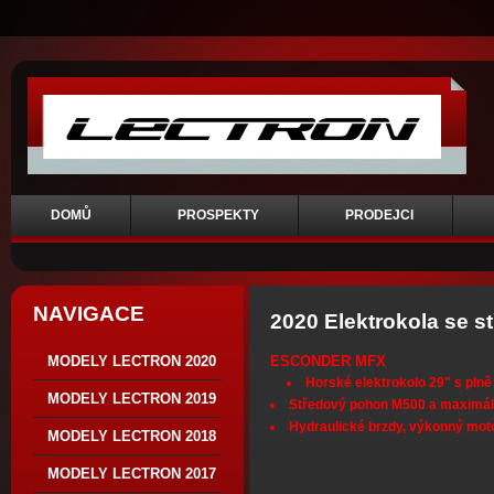
DOMŮ
PROSPEKTY
PRODEJCI
NAVIGACE
2020 Elektrokola se
ESCONDER MFX
MODELY LECTRON 2020
Horské elektrokolo 29" s plně
MODELY LECTRON 2019
Středový pohon M500 a maximál
Hydraulické brzdy, výkonný mot
MODELY LECTRON 2018
MODELY LECTRON 2017