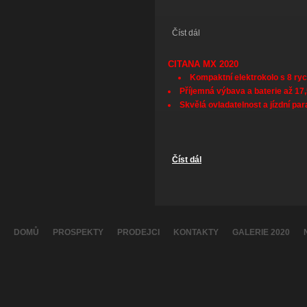
Číst dál
ALTEZZA MRS
CITANA MX 2020
Kompaktní elektrokolo s 8 ry
Příjemná výbava a baterie až 17
Skvělá ovladatelnost a jízdní pa
Číst dál
CITANA MX 2020
DOMŮ
PROSPEKTY
PRODEJCI
KONTAKTY
GALERIE 2020