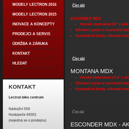
MODELY LECTRON 2016
Číst dál
ESCONDER MFX
MODELY LECTRON 2015
ESCONDER MDX
INOVACE A KONCEPTY
Horské elektrokolo 29" s plně
Středový pohon a maximální doj
PRODEJCI A SERVIS
Hydraulické brzdy, výkonný mot
ÚDRŽBA A ZÁRUKA
KONTAKT
Číst dál
ESCONDER MDX
HLEDAT
MONTANA MDX
Horské elektrokolo 27,5" s pln
Středový pohon a maximální doj
KONTAKT
Hydraulické brzdy, výkonný mot
Lectron bike centrum
Nádražní 509
Číst dál
MONTANA MDX
Hustopeče 69301
(nejedná se o prodejnu)
ESCONDER MDX - A