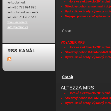
Horské elektrokolo 29" s plně
velkoobchod:
Středový pohon a maximální doj
tel.+420 773 694 825
Hydraulické brzdy, výkonný mot
velkoobchod zahraničí:
Nejlepší poměr cena/ výbava na 
tel.+420 731 456 547
www.lectron.cz
info@lectron.cz
Číst dál
ESCONDER MDX - AKČNÍ 
VOYAGER MRS
Horské elektrokolo 28" s plně
RSS KANÁL
Středový pohon BAFANG MAX 
Hydraulické brzdy, výkonný mot
Číst dál
VOYAGER MRS
ALTEZZA MRS
Horské elektrokolo 28" s plně
Středový pohon BAFANG MAX 
Hydraulické brzdy, výkonný mot