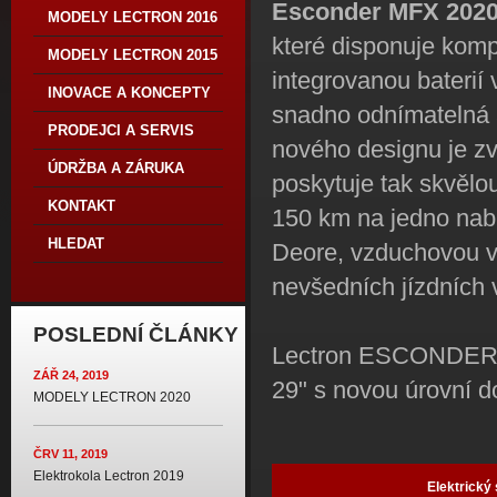
Esconder MFX 202
MODELY LECTRON 2016
které disponuje ko
MODELY LECTRON 2015
integrovanou baterií 
INOVACE A KONCEPTY
snadno odnímatelná a 
PRODEJCI A SERVIS
nového designu je z
ÚDRŽBA A ZÁRUKA
poskytuje tak skvělou
KONTAKT
150 km na jedno nab
HLEDAT
Deore, vzduchovou vi
nevšedních jízdních
POSLEDNÍ ČLÁNKY
Lectron ESCONDER MF
ZÁŘ 24, 2019
29" s novou úrovní d
MODELY LECTRON 2020
ČRV 11, 2019
Elektrokola Lectron 2019
Elektrický