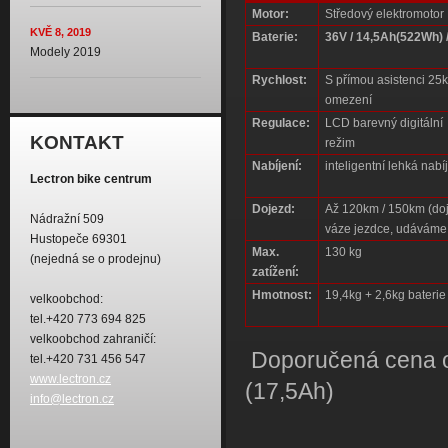
Motor:
Středový elektromot
KVĚ 8, 2019
Baterie:
36V / 14,5Ah(522Wh)
Modely 2019
Rychlost:
S přímou asistenci 25km
omezení
Regulace:
LCD barevný digitální
KONTAKT
režim
Nabíjení:
inteligentní lehká nab
Lectron bike centrum
Dojezd:
Až 120km / 150km (doj
Nádražní 509
váze jezdce, udáváme
Hustopeče 69301
Max.
130 kg
(nejedná se o prodejnu)
zatížení:
Hmotnost:
19,4kg + 2,6kg baterie
velkoobchod:
tel.+420 773 694 825
velkoobchod zahraničí:
Doporučená cena od
tel.+420 731 456 547
www.lectron.cz
(17,5Ah)
info@lectron.cz