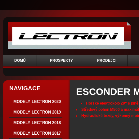
DOMŮ
PROSPEKTY
PRODEJCI
NAVIGACE
ESCONDER 
MODELY LECTRON 2020
Horské elektrokolo 29" s plně
Středový pohon M500 a maximál
MODELY LECTRON 2019
Hydraulické brzdy, výkonný mot
MODELY LECTRON 2018
MODELY LECTRON 2017