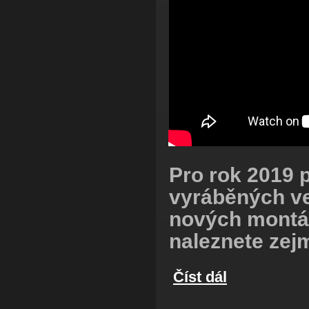
P
ro rok 2019 
vyráběných ve
nových montáž
naleznete zej
Číst dál
Nová řada elektrokol 