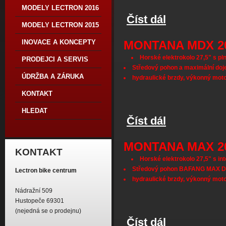
MODELY LECTRON 2016
Číst dál
Esconder MDX 2019
MODELY LECTRON 2015
MONTANA MDX 2
INOVACE A KONCEPTY
Horské elektrokolo 27,5" s pln
PRODEJCI A SERVIS
Středový pohon a maximální doj
ÚDRŽBA A ZÁRUKA
hydraulické brzdy, výkonný mot
KONTAKT
HLEDAT
Číst dál
Montana MDX 2019
MONTANA MAX 2
KONTAKT
Horské elektrokolo 27,5" s in
Středový pohon BAFANG MAX DR
Lectron bike centrum
hydraulické brzdy, výkonný mot
Nádražní 509
Hustopeče 69301
(nejedná se o prodejnu)
Číst dál
Montana MAX 2019