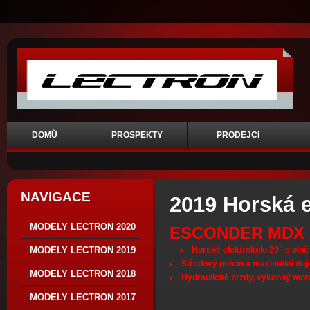
DOMŮ
PROSPEKTY
PRODEJCI
NAVIGACE
2019 Horská e
MODELY LECTRON 2020
ESCONDER MDX 
Horské elektrokolo 29" s plně
MODELY LECTRON 2019
Středový pohon a maximální doj
MODELY LECTRON 2018
Hydraulické brzdy, výkonný mot
MODELY LECTRON 2017