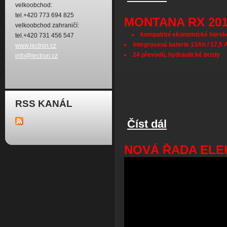
velkoobchod:
tel.+420 773 694 825
MONTANA RX 20
velkoobchod zahraničí:
kompaktní ekonomické horské
tel.+420 731 456 547
integrovaná baterie 13Ah / 17,5 A
www.lectron.cz
24 převodů, hydraulické brzdy
info@lectron.cz
RSS KANÁL
Číst dál
Montana RX 2019
NOVÁ ŘADA ELE