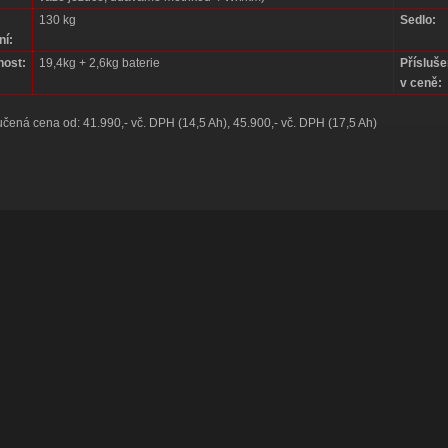
130 kg
Sedlo:
ní:
ost:
19,4kg + 2,6kg baterie
Přísluše
v ceně:
ená cena od: 41.990,- vč. DPH (14,5 Ah), 45.900,- vč. DPH (17,5 Ah)