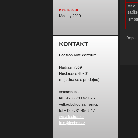
Max.
KVĚ 8, 2019
zatíže
Modely 2019
Hmotn
Doporuč
KONTAKT
Lectron bike centrum
Nádražní 509
Hustopeče 69301
(nejedná se o prodejnu)
velkoobchod:
tel.+420 773 694 825
velkoobchod zahraničí:
tel.+420 731 456 547
www.lectron.cz
info@lectron.cz