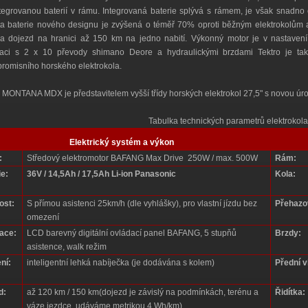
tegrovanou baterií v rámu.
Integrovaná baterie splývá s rámem, je však snadno o
a baterie nového designu je zvýšená o téměř 70% oproti běžným elektrokolům a
 a dojezd na hranici až 150 km na jedno nabití. Výkonný motor je v nastaven
aci s 2 x 10 převody shimano Deore a hydraulickými brzdami Tektro je tak
romisního horského elektrokola.
 MONTANA MDX je představitelem vyšší třídy horských elektrokol 27,5" s novou úro
Tabulka technických parametrů elektrokola
Elektrický systém a výkon
:
Středový elektromotor BAFANG Max Drive 250W / max. 500W
Rám:
ie:
36V / 14,5Ah / 17,5Ah Li-ion Panasonic
Kola:
ost:
S přímou asistenci 25km/h (dle vyhlášky), pro vlastní jízdu bez
Přehazo
omezení
ace:
LCD barevný digitální ovládací panel BAFANG, 5 stupňů
Brzdy:
asistence, walk režim
ní:
inteligentní lehká nabíječka (je dodávána s kolem)
Přední v
d:
až 120 km / 150 km(dojezd je závislý na podmínkách, terénu a
Řidítka:
váze jezdce, udáváme metrikou 4 Wh/km)