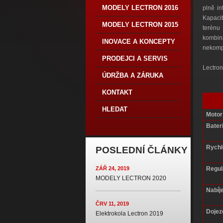
MODELY LECTRON 2016
plně in
Kapacit
MODELY LECTRON 2015
terénu
kombin
INOVACE A KONCEPTY
nekomp
PRODEJCI A SERVIS
Lectron
ÚDRŽBA A ZÁRUKA
KONTAKT
HLEDAT
Motor
Bater
Rychl
POSLEDNÍ ČLÁNKY
Regul
ZÁŘ 24, 2019
MODELY LECTRON 2020
Nabíje
ČRV 11, 2019
Dojez
Elektrokola Lectron 2019