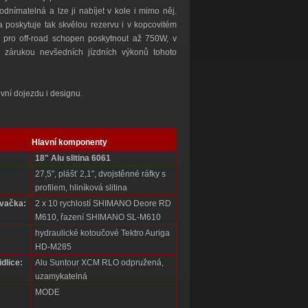
dnímatelná a lze ji nabíjet v kole i mimo něj.
 poskytuje tak skvělou rezervu i v kopcovitém
í pro off-road schopen poskytnout až 750W, v
 zárukou nevšedních jízdních výkonů tohoto
vní dojezdu i designu.
Hlavní komponenty
18" Alu slitina 6061
27,5", plášť 2,1", dvojstěnné ráfky s
profilem, hliníková slitina
vačka:
2 x 10 rychlostí SHIMANO Deore RD
M610, řazení SHIMANO SL-M610
hydraulické kotoučové Tektro Auriga
HD-M285
idlice:
Alu Suntour XCM RLO odpružená,
uzamykatelná
MODE