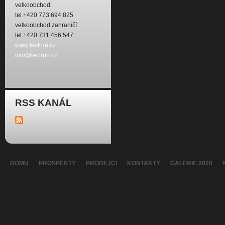
velkoobchod:
tel.+420 773 694 825
velkoobchod zahraničí:
tel.+420 731 456 547
www.lectron.cz
info@lectron.cz
RSS KANÁL
DOMŮ
PROSPEKTY
PRODEJCI
KONTAKTY
GALERIE 2020