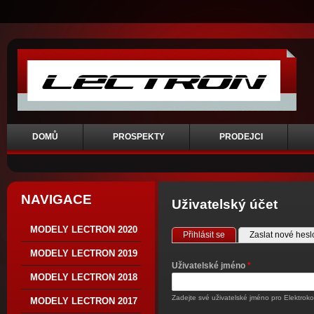
DOMŮ
PROSPEKTY
PRODEJCI
NAVIGACE
Uživatelský účet
Hlavní záložky
MODELY LECTRON 2020
Přihlásit se
(aktivní záložka)
Zaslat nové hesl
MODELY LECTRON 2019
Uživatelské jméno
*
MODELY LECTRON 2018
Zadejte své uživatelské jméno pro Elektroko
MODELY LECTRON 2017