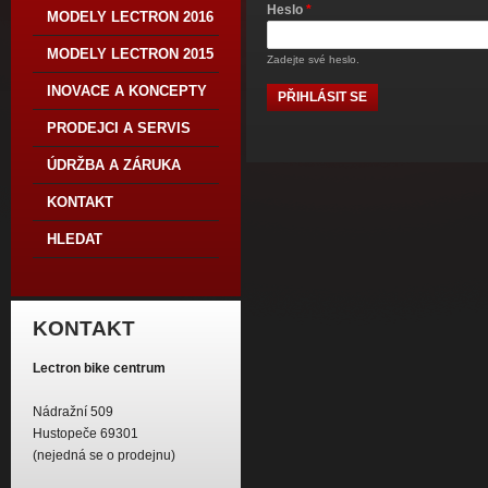
Heslo
*
MODELY LECTRON 2016
MODELY LECTRON 2015
Zadejte své heslo.
INOVACE A KONCEPTY
PRODEJCI A SERVIS
ÚDRŽBA A ZÁRUKA
KONTAKT
HLEDAT
KONTAKT
Lectron bike centrum
Nádražní 509
Hustopeče 69301
(nejedná se o prodejnu)