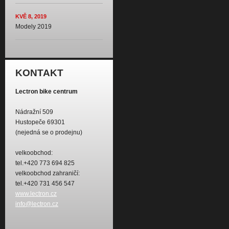
KVĚ 8, 2019
Modely 2019
KONTAKT
Lectron bike centrum
Nádražní 509
Hustopeče 69301
(nejedná se o prodejnu)
velkoobchod:
tel.+420 773 694 825
velkoobchod zahraničí:
tel.+420 731 456 547
www.lectron.cz
info@lectron.cz