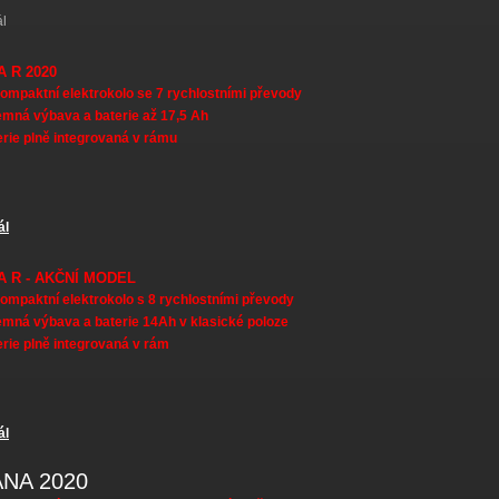
ál
CITANA MX
A R 2020
ompaktní elektrokolo se 7 rychlostními převody
emná výbava a baterie až 17,5 Ah
rie plně integrovaná v rámu
ál
CITANA R 2020
A R - AKČNÍ MODEL
ompaktní elektrokolo s 8 rychlostními převody
emná výbava a baterie 14Ah v klasické poloze
rie plně integrovaná v rám
ál
CITANA R - AKČNÍ MODEL
ANA 2020