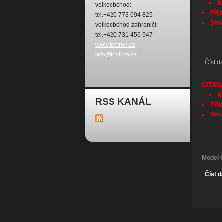
K
velkoobchod:
Příj
tel.+420 773 694 825
Skv
velkoobchod zahraničí:
tel.+420 731 456 547
www.lectron.cz
info@lectron.cz
Číst d
CITAN
K
RSS KANÁL
Příj
Skv
Model 
Číst d