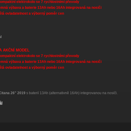
ompaktní elektrokolo se 7 rychlostními převody
emná výbava a baterie 13Ah nebo 16Ah integrovaná na nosiči
ělá ovladatelnost a výborný poměr cen
ál
CITANA 2020
A AKČNÍ MODEL
ompaktní elektrokolo se 7 rychlostními převody
emná výbava a baterie 13Ah nebo 16Ah integrovaná na nosiči
ělá ovladatelnost a výborný poměr cen
Citana 26"
2019
s baterií 13Ah (alternativně 16Ah) integrovanou na nosiči.
ál
Citana Akční model