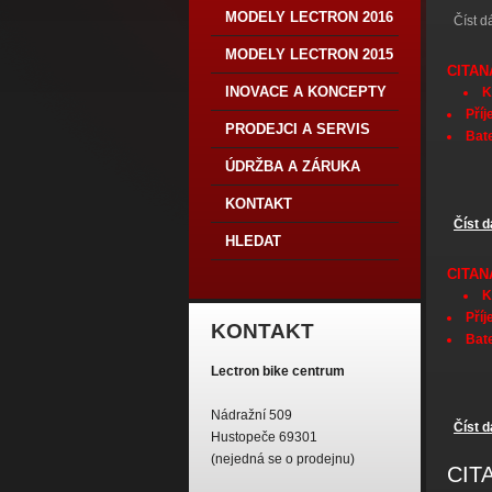
MODELY LECTRON 2016
Číst d
MODELY LECTRON 2015
CITAN
INOVACE A KONCEPTY
K
Příj
PRODEJCI A SERVIS
Bate
ÚDRŽBA A ZÁRUKA
KONTAKT
Číst d
HLEDAT
CITAN
K
Příj
KONTAKT
Bate
Lectron bike centrum
Nádražní 509
Číst d
Hustopeče 69301
(nejedná se o prodejnu)
CIT