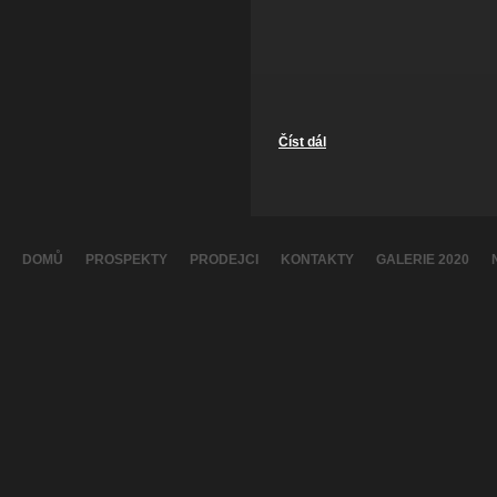
Číst dál
Montana 2018
DOMŮ
PROSPEKTY
PRODEJCI
KONTAKTY
GALERIE 2020