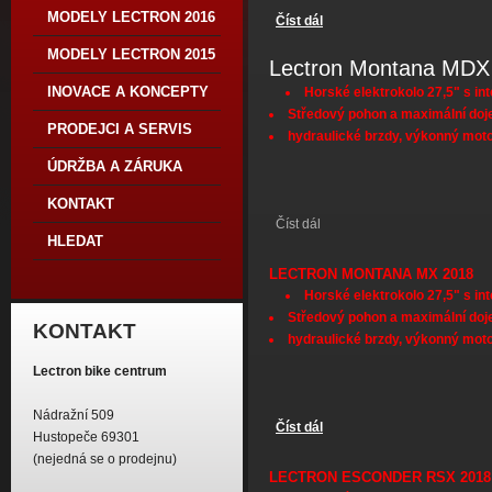
MODELY LECTRON 2016
Číst dál
Lectron Esconder MDX 20
MODELY LECTRON 2015
Lectron Montana MDX
INOVACE A KONCEPTY
Horské elektrokolo 27,5" s in
Středový pohon a maximální doj
PRODEJCI A SERVIS
hydraulické brzdy, výkonný mot
ÚDRŽBA A ZÁRUKA
KONTAKT
Číst dál
Lectron Montana MDX 2018
HLEDAT
LECTRON MONTANA MX 2018
Horské elektrokolo 27,5" s in
Středový pohon a maximální doj
KONTAKT
hydraulické brzdy, výkonný mot
Lectron bike centrum
Nádražní 509
Číst dál
Lectron Montana MX 2018
Hustopeče 69301
(nejedná se o prodejnu)
LECTRON ESCONDER RSX 2018