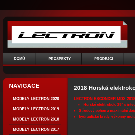
DOMŮ
PROSPEKTY
PRODEJCI
NAVIGACE
2018 Horská elektroko
LECTRON ESCONDER MDX 201
MODELY LECTRON 2020
Horské elektrokolo 29" s inte
MODELY LECTRON 2019
Středový pohon a maximální doj
hydraulické brzdy, výkonný mot
MODELY LECTRON 2018
MODELY LECTRON 2017