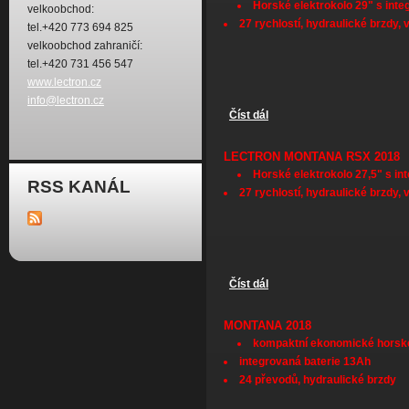
Horské elektrokolo 29" s inte
velkoobchod:
27 rychlostí, hydraulické brzdy,
tel.+420 773 694 825
velkoobchod zahraničí:
tel.+420 731 456 547
www.lectron.cz
info@lectron.cz
Číst dál
Lectron Esconder RSX 20
LECTRON MONTANA RSX 2018
Horské elektrokolo 27,5" s in
RSS KANÁL
27 rychlostí, hydraulické brzdy,
Číst dál
Lectron Montana RSX 201
MONTANA 2018
kompaktní ekonomické horské
integrovaná baterie 13Ah
24 převodů, hydraulické brzdy