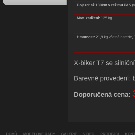
Dojezd:
až 130km v režimu PAS
(v
Max. zatížení:
125 kg
Hmotnost:
21,9 kg včetně baterie
,
1
X-biker T7 se silničn
Barevné provedení: b
Doporučená cena:
DOMŮ
MODELOVÉ ŘADY
GALERIE
VIDEO
PRODEJCI
KONT