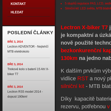
5 stupňů regulace PAS, LCD, sedlo
KONTAKT
Silniční kit: LED světla, MTB blatní
HLEDAT
Lectron X-biker T7
j
POSLEDNÍ ČLÁNKY
je kompaktní a úzká
nově použité techno
BŘE 3, 2014
Lectron ADVENTOR - Nejlehčí
bezkonkurenční kap
MTB elektrokolo
130km
na jedno nabi
BŘE 3, 2014
Trekové kolo s baterií 15 Ah! X-
K dalším prvkům výb
biker T7
vidlice
RST
a nový př
silniční kit
- MTB blatn
BŘE 3, 2014
Lectron RS5 model 2014 -
dojezd 190km!
Díky kapacitě bater
rezervu, potřebnou
v