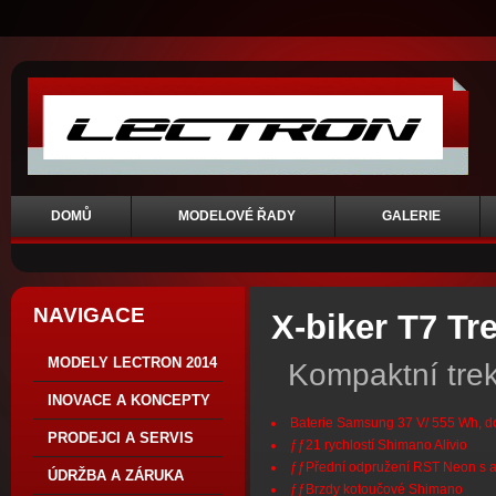
DOMŮ
MODELOVÉ ŘADY
GALERIE
NAVIGACE
X-biker T7 Tr
MODELY LECTRON 2014
Kompaktní trek
INOVACE A KONCEPTY
Baterie Samsung 37 V/ 555 Wh, d
PRODEJCI A SERVIS
ƒƒ21 rychlostí Shimano Alivio
ƒƒPřední odpružení RST Neon s a
ÚDRŽBA A ZÁRUKA
ƒƒBrzdy kotoučové Shimano