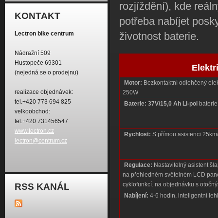
rozjíždění), kde reá
KONTAKT
potřeba nabíjet posky
Lectron bike centrum
životnost baterie.
Nádražní 509
Hustopeče 69301
Elektr
(nejedná se o prodejnu)
Motor:
Bezkontaktní odlehčený ele
realizace objednávek:
250W
tel.+420 773 694 825
Baterie:
37V/15,0 Ah
Li-pol
bateri
velkoobchod:
tel.+420 731456547
www.lectron.cz
Rychlost:
S přímou asistenci 25km/h
lectron@centrum.cz
Regulace:
Nastavitelný asistent šla
na přehledném světelném LCD panelu
cyklofunkcí. na objednávku s otočn
RSS KANÁL
Nabíjení:
4-6 hodin, inteligentní le