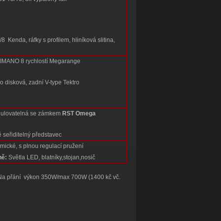
/8 Kenda, ráfky s profilem, hliníková slitina,
MANO 8 rychlostí Megarange
o disková, zadní V-type Tektro
ulovatelná se zámkem
RST Omega
seřiditelný představec
ické, s plnou regulací pružení
ně:
Světla LED, blatníky,stojan,nosič
) Na přání výkon 350W/max 700W (1400 kč vč.