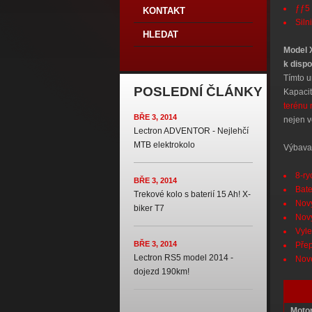
ƒƒ5
KONTAKT
Siln
HLEDAT
Model 
k dispo
Tímto u
POSLEDNÍ ČLÁNKY
Kapacit
terénu 
BŘE 3, 2014
nejen v
Lectron ADVENTOR - Nejlehčí
MTB elektrokolo
Výbava 
8-ry
BŘE 3, 2014
Bate
Trekové kolo s baterií 15 Ah! X-
Nový
biker T7
Nový
Vyle
BŘE 3, 2014
Přep
Lectron RS5 model 2014 -
Nové
dojezd 190km!
Motor