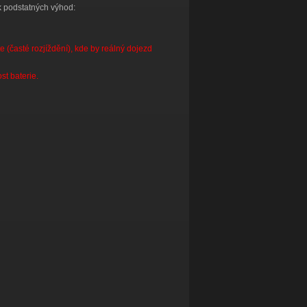
k podstatných výhod:
 (časté rozjíždění), kde by reálný dojezd
st baterie.