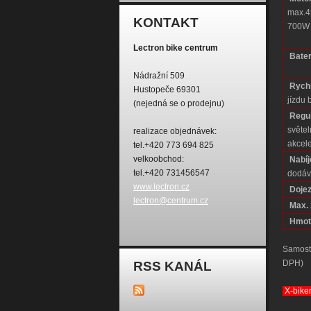
max.4
KONTAKT
700W 
Lectron bike centrum
Bater
Nádražní 509
Rychl
Hustopeče 69301
jízdu
(nejedná se o prodejnu)
Regu
světe
realizace objednávek:
akcel
tel.+420 773 694 825
velkoobchod:
Nabíj
tel.+420 731456547
dodáv
www.lectron.cz
Dojez
lectron@centrum.cz
Max. 
Hmot
Samosta
DPH)
RSS KANÁL
X-biker