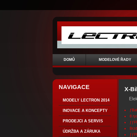
DOMŮ
MODELOVÉ ŘADY
NAVIGACE
X-Bi
Ele
MODELY LECTRON 2014
ƒBat
INOVACE A KONCEPTY
8 ry
PRODEJCI A SERVIS
ƒƒP
Brzd
ÚDRŽBA A ZÁRUKA
ƒƒPl