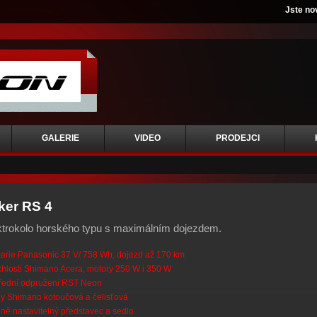
Jste no
GALERIE
VIDEO
PRODEJCI
ker RS 4
ktrokolo horského typu s maximálním dojezdem.
erie Panasonic 37 V/ 758 Wh, dojezd až 170 km
chlostí Shimano Acera, motory 250 W i 350 W
řední odpružení RST Neon
y Shimano kotoučová a čelisťová
ně nastavitelný představec a sedlo