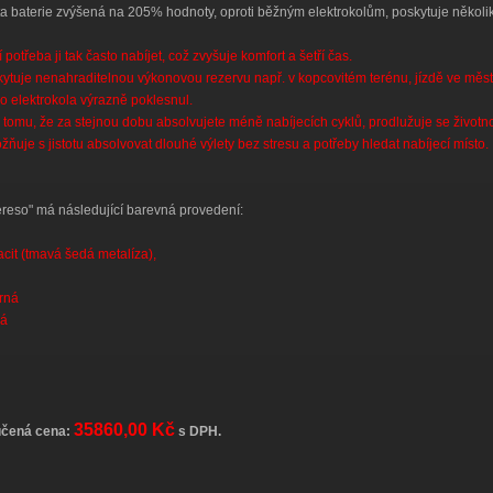
a baterie zvýšená na 205% hodnoty, oproti běžným elektrokolům, poskytuje několi
 potřeba ji tak často nabíjet, což zvyšuje komfort a šetří čas.
ytuje nenahraditelnou výkonovou rezervu např. v kopcovitém terénu, jízdě ve měste
 elektrokola výrazně poklesnul.
 tomu, že za stejnou dobu absolvujete méně nabíjecích cyklů, prodlužuje se životno
ňuje s jistotu absolvovat dlouhé výlety bez stresu a potřeby hledat nabíjecí místo.
reso" má následující barevná provedení:
acit (tmavá šedá metalíza),
brná
ná
35860,00 Kč
čená cena:
s DPH.