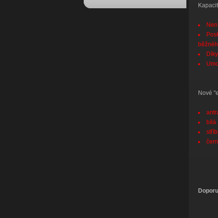
Kapacit
Není
Posk
běžného
Díky
Umož
Nové "e
antr
bílá
stří
čer
Doporu