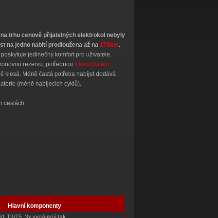
 na trhu cenově přijatelných elektrokol nebyly
st na jedno nabití prodloužena až na
170km
.
oskytuje jedinečný komfort pro uživatele.
výkonovou rezervu, potřebnou
v kopcovitém
zně klesá. Méně častá potřeba nabíjet dodává
aterie (méně nabíjecích cyklů).
h cestách:
Hlavní komponenty
061 T3/T5, 3x vypálený lak