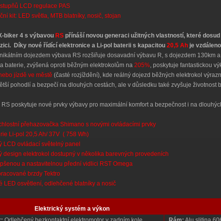
 stupňů LCD regulace PAS
iční kit: LED světla, MTB blatníky, nosič, stojan
X-biker 4 s výbavou
RS
přínáší novou generaci užitných vlastností, které dosud
zici. Díky nové řídící elektronice a Li-pol baterii s kapacitou
20,5 Ah
je vzdáleno
nikátním dojezdem výbava RS rozšiřuje dosavadní výbavu R, s dojezdem 130km a p
a baterie, zvýšená oproti běžným elektrokolům na
205%
, poskytuje fantastickou 
nebo jízdě ve městě
(časté rozjíždění), kde reálný dojezd běžných elektrokol výra
ětší pohodlí a bezpečí na dlouhých cestách, ale v důsledku také zvyšuje životnost b
RS poskytuje nové prvky výbavy pro maximální komfort a bezpečnost i na dlouhýc
chlostní přehazovačka Shimano s novými ovládacími prvky
rie Li-pol 20,5 Ah/ 37V ( 758 Wh)
 LCD ovládací světelný panel
 design elektrokol dostupný v několika barevných provedeních
pšenou a nastavitelnou přední vidlici RST Omega
racované brzdy Tektro
 LED osvětlení, odlehčené blatníky a nosič
Elektrický systém a výkon
:
Odlehčený bezkontaktní elektromotor v zadním kole
Rám:
Alu slitina 6