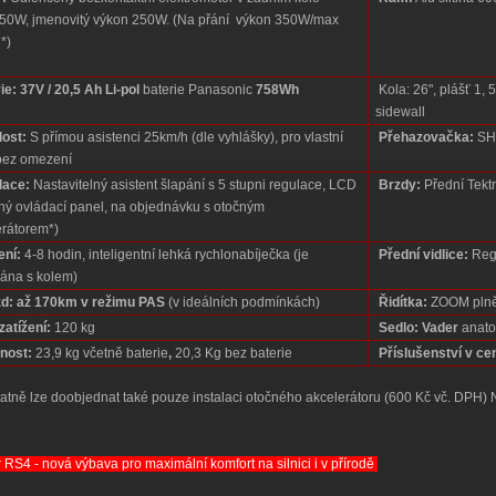
50W, jmenovitý výkon 250W. (Na přání výkon 350W/max
*)
ie:
37V / 20,5 Ah
Li-pol
baterie Panasonic
758Wh
Kola: 26", plášť 1, 5
sidewall
ost:
S přímou asistenci 25km/h (dle vyhlášky), pro vlastní
Přehazovačka:
SHI
 bez omezení
lace:
Nastavitelný asistent šlapání s 5 stupni regulace, LCD
Brzdy:
Přední Tektr
lný ovládací panel, na objednávku s otočným
erátorem*)
ení:
4-8 hodin, inteligentní lehká rychlonabíječka (je
Přední vidlice:
Reg
ána s kolem)
d:
až 170km v režimu PAS
(v ideálních podmínkách)
Řidítka:
ZOOM plně 
zatížení:
120 kg
Sedlo: Vader
anatom
nost:
23,9 kg včetně baterie
,
20,3 Kg bez baterie
Příslušenství v ce
tně lze doobjednat také pouze instalaci otočného akcelerátoru (600 Kč vč. DPH
 RS4 - nová výbava pro maximální komfort na silnici i v přírodě