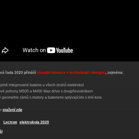
vá řada 2020 přináší
z
ásadní inovace v
technologii i designu
, zejména:
 plně integrované baterie u všech druhů elektrokol
dové pohony M500 a M400 Max drive s dvojpřevodníkem
é geometrie rámů s motory a bateriemi splývajícími s linií kola
ke
stažení zde
Lectron
elektrokola 2020
ál
MODELY LECTRON 2020