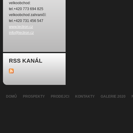
velkoobchod:
tel.+420 773 694 825
velkoobchod zahraničí:
tel.+420 731 456 547
www.lectron.cz
info@lectron.cz
RSS KANÁL
DOMŮ
PROSPEKTY
PRODEJCI
KONTAKTY
GALERIE 2020