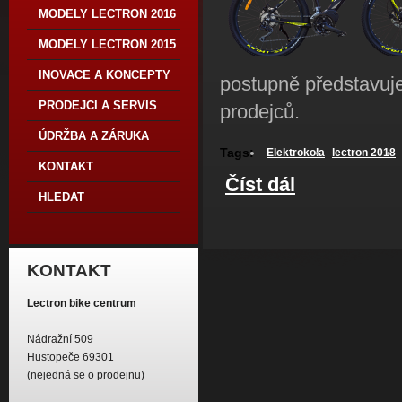
MODELY LECTRON 2016
MODELY LECTRON 2015
INOVACE A KONCEPTY
postupně představuje
PRODEJCI A SERVIS
prodejců.
ÚDRŽBA A ZÁRUKA
Tags:
Elektrokola
lectron 2018
KONTAKT
Číst dál
Modely 2018 s maxi
HLEDAT
KONTAKT
Lectron bike centrum
Nádražní 509
Hustopeče 69301
(nejedná se o prodejnu)