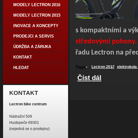
MODELY LECTRON 2016
MODELY LECTRON 2015
INOVACE A KONCEPTY
s kompaktními a výk
PRODEJCI A SERVIS
středovými pohony.
ÚDRŽBA A ZÁRUKA
řadu Lectron na před
KONTAKT
Tags:
Lectron 2017
elektrokola
HLEDAT
Číst dál
Modelová řada 2017
KONTAKT
Lectron bike centrum
Nádražní 509
Hustopeče 69301
(nejedná se o prodejnu)