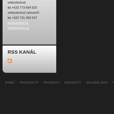
velkoobchod:
tel.+420 773 694 825
velkoobchod zahraničí:
tel.+420 731 456 547
www.lectron.cz
info@lectron.cz
RSS KANÁL
DOMŮ
PROSPEKTY
PRODEJCI
KONTAKTY
GALERIE 2020