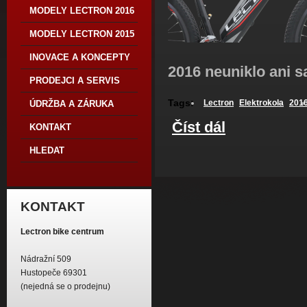
MODELY LECTRON 2016
MODELY LECTRON 2015
INOVACE A KONCEPTY
2016 neuniklo ani
PRODEJCI A SERVIS
Tags:
Lectron
Elektrokola
201
ÚDRŽBA A ZÁRUKA
Číst dál
MODELY LECTRON 
KONTAKT
HLEDAT
KONTAKT
Lectron bike centrum
Nádražní 509
Hustopeče 69301
(nejedná se o prodejnu)