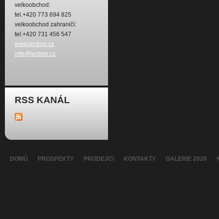
velkoobchod:
tel.+420 773 694 825
velkoobchod zahraničí:
tel.+420 731 456 547
www.lectron.cz
info@lectron.cz
RSS KANÁL
DOMŮ
PROSPEKTY
PRODEJCI
KONTAKTY
GALERIE 2020