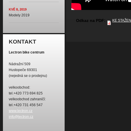
KVĚ 8, 2019
Modely 2019
Odkaz na PDF:
KE STAŽEN
KONTAKT
Lectron bike centrum
Nádražní 509
Hustopeče 69301
(nejedná se o prodejnu)
velkoobchod:
tel.+420 773 694 825
velkoobchod zahraničí:
tel.+420 731 456 547
www.lectron.cz
info@lectron.cz