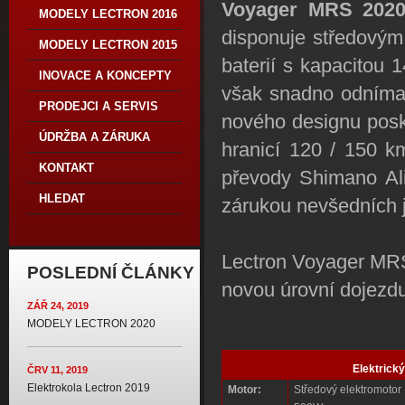
Voyager MRS 202
MODELY LECTRON 2016
disponuje středový
MODELY LECTRON 2015
baterií s kapacitou 
INOVACE A KONCEPTY
však snadno odnímate
PRODEJCI A SERVIS
nového designu posky
ÚDRŽBA A ZÁRUKA
hranicí 120 / 150 k
KONTAKT
převody Shimano Ali
HLEDAT
zárukou nevšedních 
Lectron Voyager MRS 
POSLEDNÍ ČLÁNKY
novou úrovní dojezdu
ZÁŘ 24, 2019
MODELY LECTRON 2020
Elektrick
ČRV 11, 2019
Elektrokola Lectron 2019
Motor:
Středový elektromotor