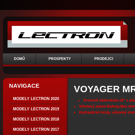
DOMŮ
PROSPEKTY
PRODEJCI
NAVIGACE
VOYAGER M
MODELY LECTRON 2020
Krosové elektrokolo 28" s pln
Středový pohon Bafang Max dri
MODELY LECTRON 2019
Hydraulické brzdy, výkonný mot
MODELY LECTRON 2018
MODELY LECTRON 2017