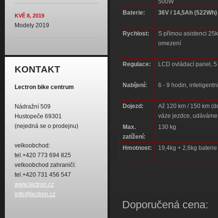
500W
Baterie:
36V / 14,5Ah (522Wh)
KVĚ 8, 2019
Modely 2019
Rychlost:
S přímou asistenci 25km
omezení
Regulace:
LCD ovládací panel, 5
KONTAKT
Nabíjení:
6 - 9 hodin, inteligen
Lectron bike centrum
Dojezd:
Až 120 km / 150 km
(d
Nádražní 509
váze jezdce, udáváme
Hustopeče 69301
(nejedná se o prodejnu)
Max.
130 kg
zatížení:
velkoobchod:
Hmotnost:
19,4kg + 2,6kg baterie
tel.+420 773 694 825
velkoobchod zahraničí:
tel.+420 731 456 547
www.lectron.cz
info@lectron.cz
Doporučená cena: