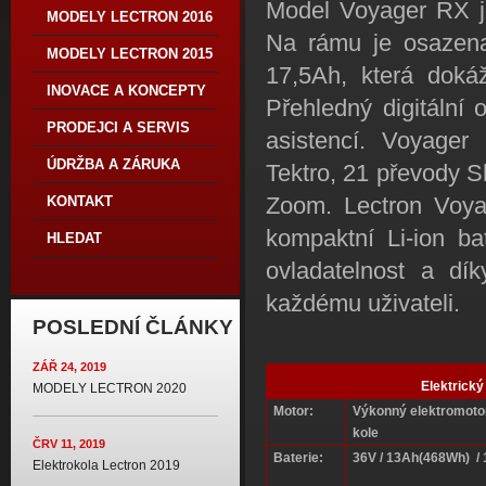
Model Voyager RX 
MODELY LECTRON 2016
Na rámu je osaze
MODELY LECTRON 2015
17,5Ah, která dok
INOVACE A KONCEPTY
Přehledný digitální 
PRODEJCI A SERVIS
asistencí. Voyager
ÚDRŽBA A ZÁRUKA
Tektro, 21 převody S
Zoom. Lectron Voyag
KONTAKT
kompaktní Li-ion bat
HLEDAT
ovladatelnost a dí
každému uživateli.
POSLEDNÍ ČLÁNKY
ZÁŘ 24, 2019
Elektrick
MODELY LECTRON 2020
Motor:
Výkonný elektromoto
kole
ČRV 11, 2019
Baterie:
36V / 13Ah(468Wh) /
Elektrokola Lectron 2019