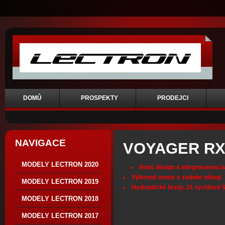
DOMŮ
PROSPEKTY
PRODEJCI
NAVIGACE
VOYAGER R
MODELY LECTRON 2020
Nový design s integrovanou ba
Výkonný motor v zadním náboji
MODELY LECTRON 2019
Hydraulické brzdy, 21 rychlostí 
MODELY LECTRON 2018
MODELY LECTRON 2017