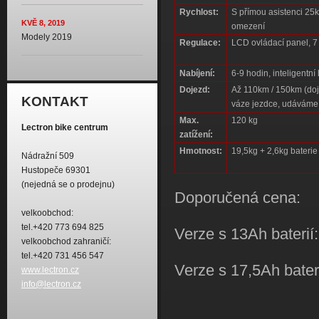
Rychlost:
S přímou asistenci 25km
KVĚ 8, 2019
omezení
Modely 2019
Regulace:
LCD ovládací panel, 7
Nabíjení:
6-9 hodin, inteligentn
Dojezd:
Až 110km / 150km
(do
KONTAKT
váze jezdce, udáváme
Max.
120 kg
Lectron bike centrum
zatížení:
Hmotnost:
19,5kg + 2,6kg baterie
Nádražní 509
Hustopeče 69301
(nejedná se o prodejnu)
Doporučená cena:
velkoobchod:
tel.+420 773 694 825
Verze s 13Ah baterií
velkoobchod zahraničí:
tel.+420 731 456 547
Verze s 17,5Ah bater
www.lectron.cz
info@lectron.cz