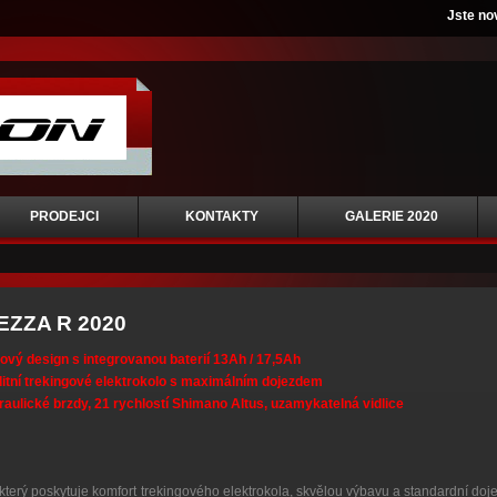
Jste no
PRODEJCI
KONTAKTY
GALERIE 2020
EZZA R 2020
ový design s integrovanou baterií 13Ah / 17,5Ah
itní trekingové elektrokolo s maximálním dojezdem
aulické brzdy, 21 rychlostí Shimano Altus, uzamykatelná vidlice
který poskytuje komfort trekingového elektrokola, skvělou výbavu a standardní doj