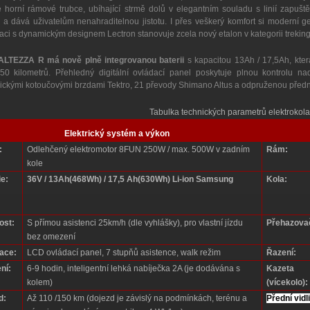
 horní rámové trubce, ubíhající strmě dolů v elegantním souladu s linií zapušt
a dává uživatelům nenahraditelnou jistotu. I přes veškerý komfort si moderní 
ci s dynamickým designem Lectron stanovuje zcela nový etalon v kategorii trekin
ALTEZZA R má nově plně integrovanou baterii
s kapacitou 13Ah / 17,5Ah, kte
50 kilometrů. Přehledný digitální ovládací panel poskytuje plnou kontrolu na
ickými kotoučovými brzdami Tektro, 21 převody Shimano Altus a odpruženou přední 
Tabulka technických parametrů elektrokola
Elektrický systém a výkon
:
Odlehčený elektromotor 8FUN 250W / max. 500W v zadním
Rám:
kole
ie:
36V / 13Ah(468Wh) / 17,5 Ah(630Wh) Li-ion Samsung
Kola:
ost:
S přímou asistenci 25km/h (dle vyhlášky), pro vlastní jízdu
Přehazova
bez omezení
ace:
LCD ovládací panel, 7 stupňů asistence, walk režim
Řazení:
ní:
6-9 hodin, inteligentní lehká nabíječka 2A (je dodávána s
Kazeta
kolem)
(vícekolo):
d:
Až 110 /150 km (dojezd je závislý na podmínkách, terénu a
Přední vidl