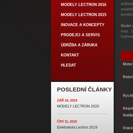
snížené
MODELY LECTRON 2016
snadné 
kombina
MODELY LECTRON 2015
INOVACE A KONCEPTY
Model 
resp. 1
PRODEJCI A SERVIS
hydraul
ÚDRŽBA A ZÁRUKA
KONTAKT
Motor
HLEDAT
Bater
POSLEDNÍ ČLÁNKY
Rychl
ZÁŘ 24, 2019
MODELY LECTRON 2020
Regul
Nabíje
ČRV 11, 2019
Elektrokola Lectron 2019
Dojez