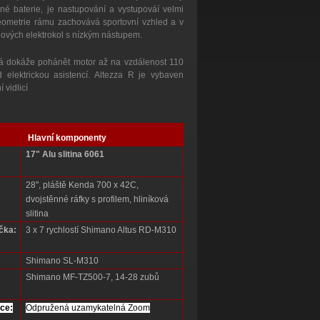
ěné baterie, je nastupování a vystupováí velmi
geometrie rámu zachovává sportovní vzhled a v
gových elektrokol s nízkým nástupem.
rá dokáže pohánět motor až na vzdálenost 110
d elektrickou asistencí. Altezza R je vybaven
vidlicí
Hlavní komponenty
17" Alu slitina 6061
28", pláště Kenda 700 x 42C,
dvojstěnné ráfky s profilem, hliníková
slitina
čka:
3 x 7 rychlostí Shimano Altus RD-M310
Shimano SL-M310
Shimano MF-TZ500-7, 14-28 zubů
ice:
Odpružená uzamykatelná Zoom