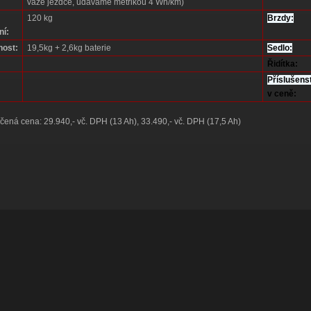
váze jezdce, udáváme metrikou 4 Wh/km)
120 kg
Brzdy:
ní:
ost:
19,5kg + 2,6kg baterie
Sedlo:
Řidítka:
Příslušens
v ceně:
ená cena: 29.940,- vč. DPH (13 Ah), 33.490,- vč. DPH (17,5 Ah)