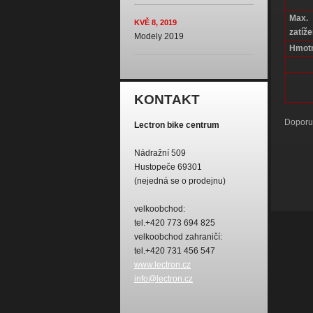
Max.
KVĚ 8, 2019
zatíže
Modely 2019
Hmotn
KONTAKT
Doporuč
Lectron bike centrum
Nádražní 509
Hustopeče 69301
(nejedná se o prodejnu)
velkoobchod:
tel.+420 773 694 825
velkoobchod zahraničí:
tel.+420 731 456 547
www.lectron.cz
info@lectron.cz