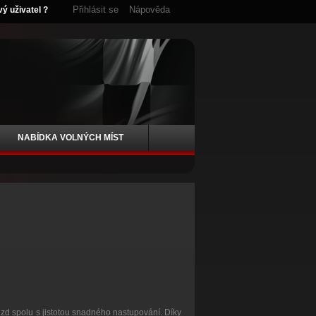
Přihlásit se
Nápověda
vý uživatel ?
NABÍDKA VOLNÝCH MÍST
ezd spolu s jistotou snadného nastupování. Díky