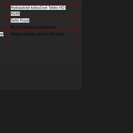
Hydraulické kotoučové Tektro HD-
M286
Selle Royal
66 cm, stavitelný představec
tví
Stojan, blatníky, nosič, LED světla