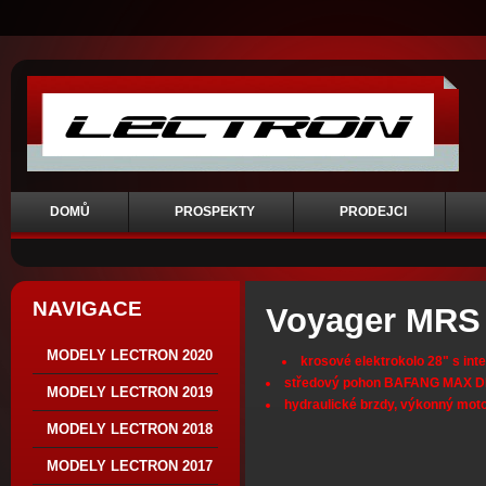
DOMŮ
PROSPEKTY
PRODEJCI
NAVIGACE
Voyager MRS
MODELY LECTRON 2020
krosové elektrokolo 28" s int
středový pohon BAFANG MAX D
MODELY LECTRON 2019
hydraulické brzdy, výkonný mot
MODELY LECTRON 2018
MODELY LECTRON 2017