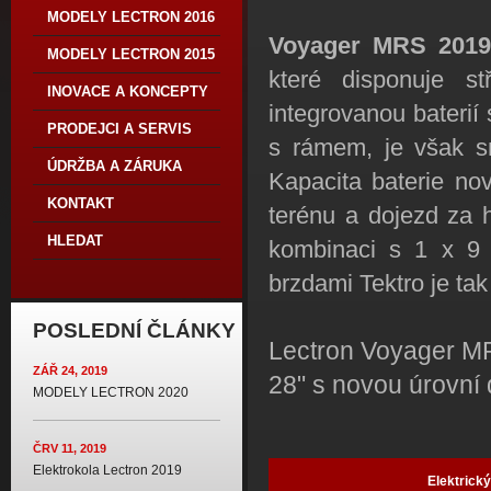
MODELY LECTRON 2016
Voyager MRS 201
MODELY LECTRON 2015
které disponuje
INOVACE A KONCEPTY
integrovanou baterií
PRODEJCI A SERVIS
s rámem, je však sn
ÚDRŽBA A ZÁRUKA
Kapacita baterie no
KONTAKT
terénu a dojezd za 
HLEDAT
kombinaci s 1 x 9 
brzdami Tektro je ta
POSLEDNÍ ČLÁNKY
Lectron Voyager MRS
ZÁŘ 24, 2019
28" s novou úrovní 
MODELY LECTRON 2020
ČRV 11, 2019
Elektrokola Lectron 2019
Elektrick