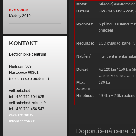
Motor:
Středový elektromot
KVĚ 8, 2019
Baterie:
36V / 14,5Ah(522Wh)
Modely 2019
Rychlost:
S přímou asistenci 25km
omezení
KONTAKT
Regulace:
LCD ovládací panel, 5
Lectron bike centrum
Nabíjení:
inteligentní lehká nab
Nádražní 509
Dojezd:
Až 120 km / 150 km (do
Hustopeče 69301
váze jezdce, udáváme
(nejedná se o prodejnu)
Max.
130 kg
zatížení:
velkoobchod:
Hmotnost:
19,4kg + 2,6kg baterie
tel.+420 773 694 825
velkoobchod zahraničí:
tel.+420 731 456 547
www.lectron.cz
info@lectron.cz
Doporučená cena: 38