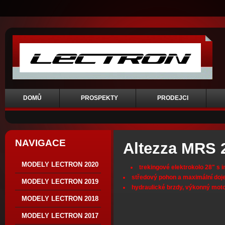
DOMŮ
PROSPEKTY
PRODEJCI
NAVIGACE
Altezza MRS 
MODELY LECTRON 2020
trekingové elektrokolo 28" s i
středový pohon a maximální doj
MODELY LECTRON 2019
hydraulické brzdy, výkonný mot
MODELY LECTRON 2018
MODELY LECTRON 2017