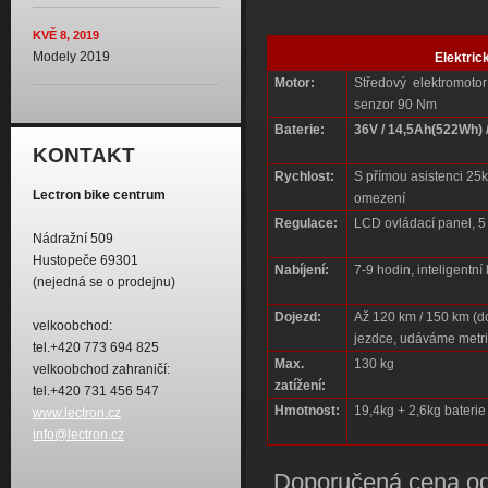
KVĚ 8, 2019
Modely 2019
Elektri
Motor:
Středový elektromotor
senzor 90 Nm
Baterie:
36V / 14,5Ah(522Wh)
KONTAKT
Rychlost:
S přímou asistenci 25km
Lectron bike centrum
omezení
Regulace:
LCD ovládací panel, 5
Nádražní 509
Hustopeče 69301
Nabíjení:
7-9 hodin, inteligentn
(nejedná se o prodejnu)
Dojezd:
Až 120 km / 150 km (d
velkoobchod:
jezdce, udáváme metr
tel.+420 773 694 825
Max.
130 kg
velkoobchod zahraničí:
zatížení:
tel.+420 731 456 547
Hmotnost:
19,4kg + 2,6kg baterie
www.lectron.cz
info@lectron.cz
Doporučená cena od: