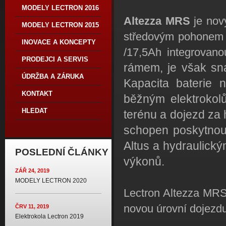
MODELY LECTRON 2016
Altezza MRS
je nov
MODELY LECTRON 2015
středovým pohonem L
INOVACE A KONCEPTY
/17,5Ah integrovan
PRODEJCI A SERVIS
rámem, je však sna
ÚDRŽBA A ZÁRUKA
Kapacita baterie
KONTAKT
běžným elektrokol
HLEDAT
terénu a dojezd za 
schopen poskytnou
Altus a hydraulický
POSLEDNÍ ČLÁNKY
výkonů.
ZÁŘ 24, 2019
MODELY LECTRON 2020
Lectron Altezza MRS 
novou úrovní dojezdu
ČRV 11, 2019
Elektrokola Lectron 2019