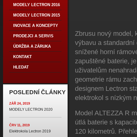
MODELY LECTRON 2016
MODELY LECTRON 2015
INOVACE A KONCEPTY
Zbrusu nový model, k
PRODEJCI A SERVIS
výbavu a standardní 
ÚDRŽBA A ZÁRUKA
snížené horní rámové 
KONTAKT
zapuštěné baterie, j
HLEDAT
uživatelům nenahradit
geometrie rámu zach
designem Lectron sta
POSLEDNÍ ČLÁNKY
elektrokol s nízkým 
ZÁŘ 24, 2019
MODELY LECTRON 2020
Model ALTEZZA R má 
útlá baterie s kapac
ČRV 11, 2019
120 kilometrů. Přehle
Elektrokola Lectron 2019