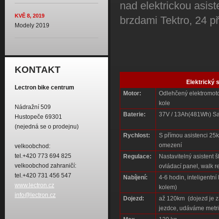
nad elektrickou asis
KVĚ 8, 2019
brzdami Tektro, 24 p
Modely 2019
KONTAKT
Elektrický
Lectron bike centrum
Motor:
Odlehčený elektromot
kole
Nádražní 509
Baterie:
37V / 13Ah(481Wh) Sa
Hustopeče 69301
(nejedná se o prodejnu)
Rychlost:
S přímou asistenci 25km
omezení
velkoobchod:
tel.+420 773 694 825
Regulace:
Nastavitelný asistent 
velkoobchod zahraničí:
ovládací panel, walk r
tel.+420 731 456 547
Nabíjení:
4-6 hodin, inteligentn
www.lectron.cz
kolem)
info@lectron.cz
Dojezd:
až 120km
(dojezd je 
jezdce, udáváme metr