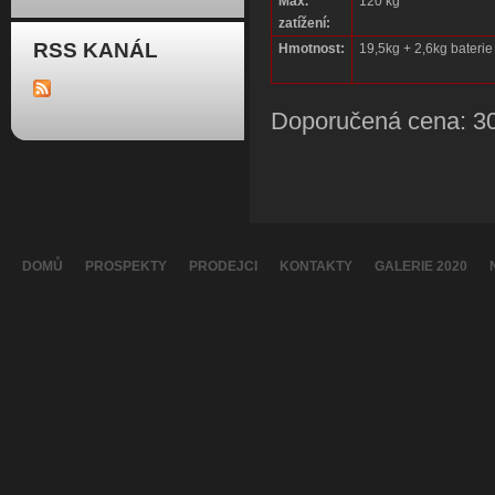
Max.
120 kg
zatížení:
RSS KANÁL
Hmotnost:
19,5kg + 2,6kg baterie
Doporučená cena: 30
DOMŮ
PROSPEKTY
PRODEJCI
KONTAKTY
GALERIE 2020