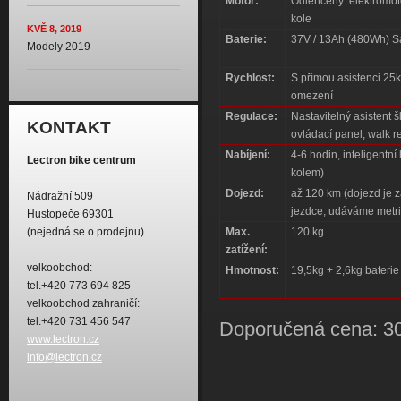
Motor:
Odlehčený elektromo
kole
KVĚ 8, 2019
Baterie:
37V / 13Ah (480Wh) S
Modely 2019
Rychlost:
S přímou asistenci 25km
omezení
Regulace:
Nastavitelný asistent 
KONTAKT
ovládací panel, walk r
Nabíjení:
4-6 hodin, inteligentn
Lectron bike centrum
kolem)
Dojezd:
až 120 km
(dojezd je 
Nádražní 509
jezdce, udáváme metr
Hustopeče 69301
Max.
120 kg
(nejedná se o prodejnu)
zatížení:
velkoobchod:
Hmotnost:
19,5kg + 2,6kg baterie
tel.+420 773 694 825
velkoobchod zahraničí:
tel.+420 731 456 547
Doporučená cena: 30
www.lectron.cz
info@lectron.cz