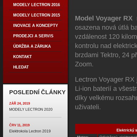
MODELY LECTRON 2016
MODELY LECTRON 2015
Model Voyager RX
INOVACE A KONCEPTY
osazena nová útlá ba
vzdálenost 120 kilome
PRODEJCI A SERVIS
kontrolu nad elektri
ÚDRŽBA A ZÁRUKA
brzdami Tektro, 24 p
KONTAKT
Zoom.
HLEDAT
Lectron Voyager RX j
Li-ion baterií a všest
POSLEDNÍ ČLÁNKY
díky velkému rozsahu
ZÁŘ 24, 2019
uživateli.
MODELY LECTRON 2020
ČRV 11, 2019
Elektrický 
Elektrokola Lectron 2019