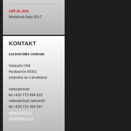
ZÁŘ 26, 2016
Modelová řada 2017
KONTAKT
Lectron bike centrum
Nádražní 509
Hustopeče 69301
(nejedná se o prodejnu)
velkoobchod:
tel.+420 773 694 825
velkoobchod zahraničí:
tel.+420 731 456 547
www.lectron.cz
info@lectron.cz