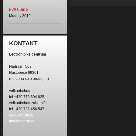
KVĚ 8, 2019
Modely 2019
KONTAKT
Lectron bike centrum
Nádražní 509
Hustopeče 69301
(nejedná se o prodejnu)
velkoobchod:
tel.+420 773 694 825
velkoobchod zahraničí:
tel.+420 731 456 547
www.lectron.cz
info@lectron.cz