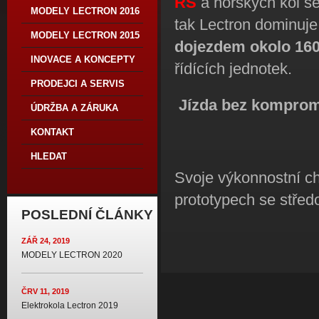
RS
a horských kol 
MODELY LECTRON 2016
tak Lectron dominuje
MODELY LECTRON 2015
dojezdem okolo 16
INOVACE A KONCEPTY
řídících jednotek.
PRODEJCI A SERVIS
Jízda bez komprom
ÚDRŽBA A ZÁRUKA
KONTAKT
HLEDAT
Svoje výkonnostní cha
prototypech se stře
POSLEDNÍ ČLÁNKY
ZÁŘ 24, 2019
MODELY LECTRON 2020
ČRV 11, 2019
Elektrokola Lectron 2019