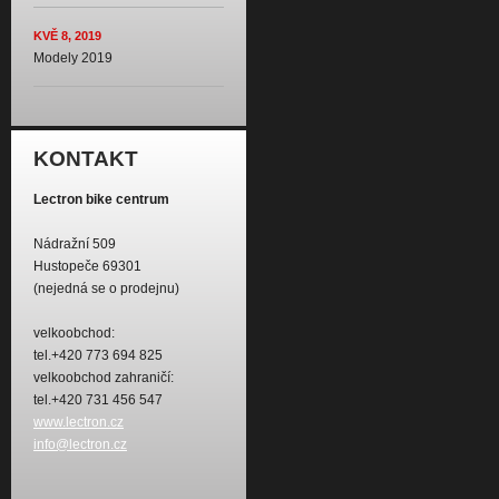
KVĚ 8, 2019
Modely 2019
KONTAKT
Lectron bike centrum
Nádražní 509
Hustopeče 69301
(nejedná se o prodejnu)
velkoobchod:
tel.+420 773 694 825
velkoobchod zahraničí:
tel.+420 731 456 547
www.lectron.cz
info@lectron.cz