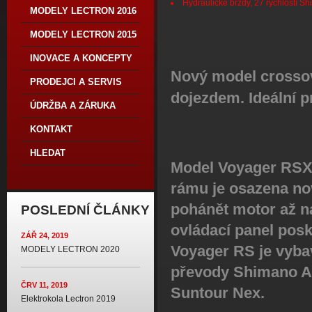
Hydraulické brzdy, 27 rychlostí Sh
MODELY LECTRON 2016
MODELY LECTRON 2015
INOVACE A KONCEPTY
Nový model crossov
PRODEJCI A SERVIS
dojezdem. Ideální p
ÚDRŽBA A ZÁRUKA
KONTAKT
HLEDAT
Model Voyager RSX
rámu je osazena nov
pohánět motor až n
POSLEDNÍ ČLÁNKY
ovládací panel posk
ZÁŘ 24, 2019
Voyager RS je vyba
MODELY LECTRON 2020
převody Shimano Ali
ČRV 11, 2019
Suntour Nex.
Elektrokola Lectron 2019