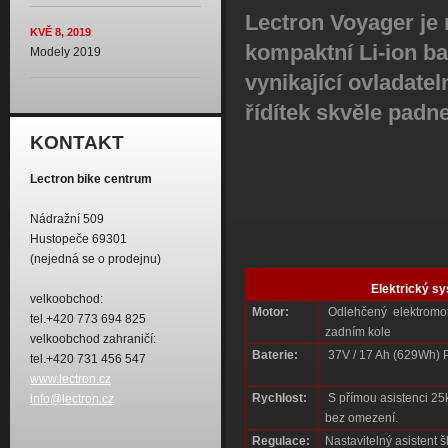
Lectron Voyager je 
KVĚ 8, 2019
kompaktní Li-ion ba
Modely 2019
vynikající ovladate
řídítek skvěle padn
KONTAKT
Lectron bike centrum
Nádražní 509
Hustopeče 69301
(nejedná se o prodejnu)
Elektrický s
velkoobchod:
Motor:
Odlehčený elektromo
tel.+420 773 694 825
zadním kole
velkoobchod zahraničí:
Baterie:
37V / 17 Ah (629Wh) P
tel.+420 731 456 547
www.lectron.cz
Rychlost:
S přímou asistenci 25km
info@lectron.cz
bez omezení.
Regulace:
Nastavitelný asistent 