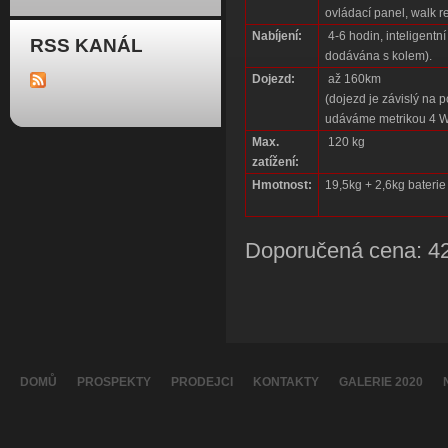
ovládací panel, walk r
Nabíjení:
4-6 hodin, inteligentní
RSS KANÁL
dodávána s kolem).
Dojezd:
až 160km
(dojezd je závislý na 
udáváme metrikou 4 
Max.
120 kg
zatížení:
Hmotnost:
19,5kg + 2,6kg baterie
Doporučená cena: 4
DOMŮ
PROSPEKTY
PRODEJCI
KONTAKTY
GALERIE 2020